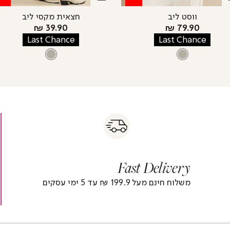
ווסט ליב
חצאית מקסי ליב
מחיר
מחיר
39.90 ₪
79.90 ₪
מוצר
מוצר
Last Chance
Last Chance
צבע
OFFWHITE
צבע
OFFWHITE
OFFWHITE
OFFWHITE
s
|
|
Fas
s
fast
Deliver
fas
|
delivery
deliver
r
|
Fast Delivery
r
footer
foote
)
banner
banne
משלוח חינם מעל 199.9 ₪ עד 5 ימי עסקים
(4)
(4