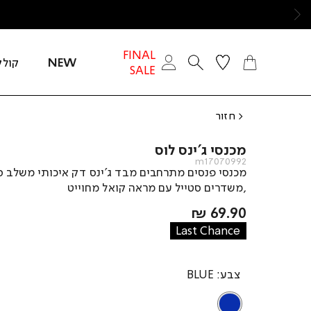
ימינה
FINAL
NEW
קולק
SALE
חזור
מכנסי ג’ינס לוס
m17070992
מכנסי פנסים מתרחבים מבד ג’ינס דק איכותי משלב סי
,משדרים סטייל עם מראה קואל מחוייט
מחיר
69.90 ₪
מוצר
Last Chance
צבע
BLUE
BLUE