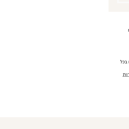
 להחליף כל פריט בתוך 14 יום בכל
ות