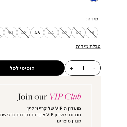
מידה
50
48
46
44
42
40
38
טבלת מידות
כמות
הוסיפי לסל
Join our
VIP Club
מועדון ה VIP של קרייזי ליין
חברות מועדון VIP צוברות נקודות ברכישת
מגוון מוצרים