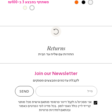
צבע
PEARL
משתתף במבצע 3 ב-₪100
ORANGE
BLACK
PEARL
צבע
WHITE
NATURAL
WHITE
|
Return
returns
return
|
footer
foote
Returns
banner
banne
(4)
(4
החזרות עם שליח עד הבית
Join our Newsletter
לקבלת עדכונים ומבצעים מפנקים
SEND
מייל
אני מסכימ/ה לקבל דיוור פרסומי מותאם אישית מכל מותגי
קרייזי ליין כולל האפי למון . בכל מדיה לפי הפרטים כאמור
ובהתאם למדניות פרטיות