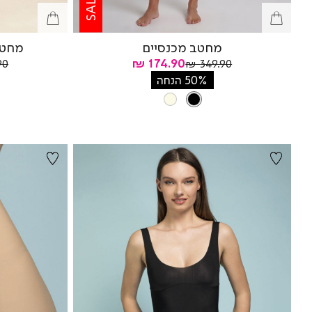
SALE
מחטב מכנסיים
מחטב
מחיר
מחיר
מח
174.90 ₪
0 ₪
349.90 ₪
רגיל
רגי
מוצר
50% הנחה
צבע
BLACK
NATURAL
BLACK