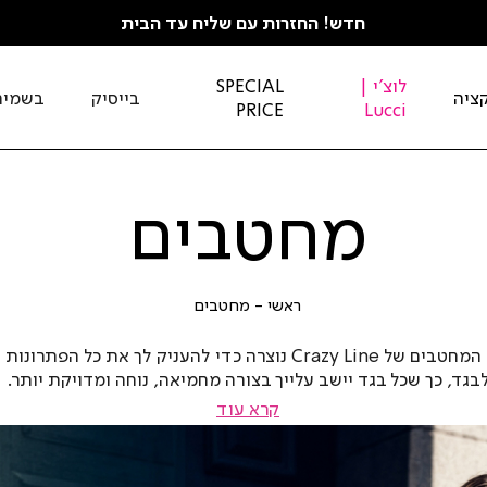
חדש! החזרות עם שליח עד הבית
לוצ'י |
SPECIAL
ציה
בייסיק
בשמים
PRICE
Lucci
מחטבים
ראשי
מחטבים
ראשי
מחטבים
קולקציית המחטבים של Crazy Line נוצרה כדי להעניק לך את כל הפ
בגד, כך שכל בגד יישב עלייך בצורה מחמיאה, נוחה ומדויקת יותר.
טבים לפיסול ועיצוב הגוף, דרך פתרונות להחלקת הבטן והמותניי
קרא עוד
ות ותומכות - הקולקציה משלבת חיטוב, תמיכה ונוחות כדי שתוכלי
|
מהבסיס המושלם לכל לוק.
באנר
 לובשת שמלה צמודה לאירוע, חולצה בגזרה מחמיאה, מכנסיים מחו
לראש