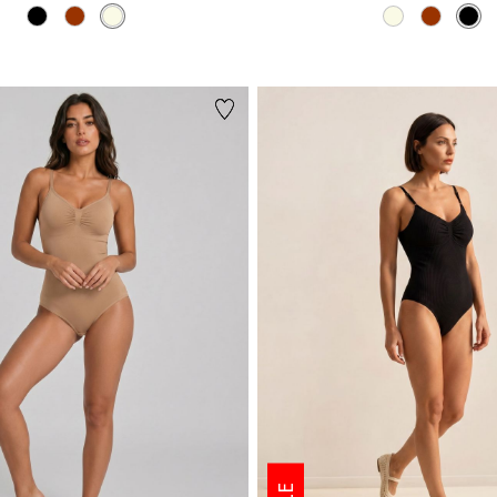
צבע
BLACK
צבע
NATURAL
BLACK
BROWN
NATURAL
NATURAL
BROWN
BLACK