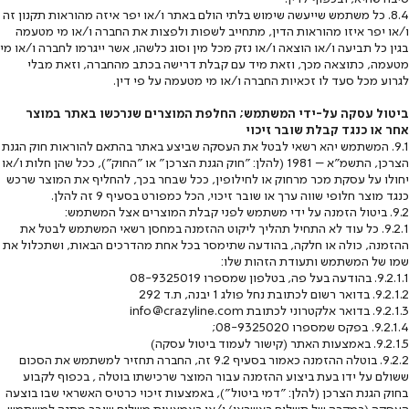
8.4. כל משתמש שייעשה שימוש בלתי הולם באתר ו/או יפר איזה מהוראות תקנון זה
ו/או יפר איזו מהוראות הדין, מתחייב לשפות ולפצות את החברה ו/או מי מטעמה
בגין כל תביעה ו/או הוצאה ו/או נזק מכל מין וסוג כלשהו, אשר ייגרמו לחברה ו/או מי
מטעמה, כתוצאה מכך, וזאת מיד עם קבלת דרישה בכתב מהחברה, וזאת מבלי
לגרוע מכל סעד לו זכאיות החברה ו/או מי מטעמה על פי דין.
ביטול עסקה על-ידי המשתמש; החלפת המוצרים שנרכשו באתר במוצר
אחר או כנגד קבלת שובר זיכוי
9.1. המשתמש יהא רשאי לבטל את העסקה שביצע באתר בהתאם להוראות חוק הגנת
הצרכן, התשמ"א – 1981 (להלן: "חוק הגנת הצרכן" או "החוק"), ככל שהן חלות ו/או
יחולו על עסקת מכר מרחוק או לחילופין, ככל שבחר בכך, להחליף את המוצר שרכש
כנגד מוצר חלופי שווה ערך או שובר זיכוי, הכל כמפורט בסעיף ‎9 זה להלן.
9.2. ביטול הזמנה על ידי משתמש לפני קבלת המוצרים אצל המשתמש:
9.2.1. כל עוד לא התחיל תהליך ליקוט ההזמנה במחסן רשאי המשתמש לבטל את
ההזמנה, כולה או חלקה, בהודעה שתימסר בכל אחת מהדרכים הבאות, ושתכלול את
שמו של המשתמש ותעודת הזהות שלו:
9.2.1.1. בהודעה בעל פה, בטלפון שמספרו 08-9325019
9.2.1.2. בדואר רשום לכתובת נחל פולג 1 יבנה, ת.ד 292
9.2.1.3. בדואר אלקטרוני לכתובת info@crazyline.com
9.2.1.4. בפקס שמספרו 08-9325020;
9.2.1.5. באמצעות האתר (קישור לעמוד ביטול עסקה)
9.2.2. בוטלה ההזמנה כאמור בסעיף ‎9.2 זה, החברה תחזיר למשתמש את הסכום
ששולם על ידו בעת ביצוע ההזמנה עבור המוצר שרכישתו בוטלה , בכפוף לקבוע
בחוק הגנת הצרכן (להלן: "דמי ביטול"), באמצעות זיכוי כרטיס האשראי שבו בוצעה
העסקה (במקרה של תשלום באשראי) ו/או באמצעות משלוח שובר מתנה למשתמש