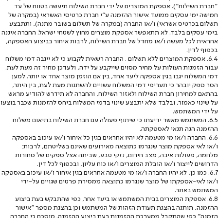
"חברת השילוח"). אספקת המוצרים על ידי חברת השילוח תיעשה בטווח של עד
חמישה ימי עסקים ממועד אישור ההזמנה ע"י חברת כרטיסי האשראי (במקרה של
תשלום בכרטיס אשראי) ו/או החברה (במקרה של תשלום בשובר מתנה), ותתבצע
בימי עסקים בלבד. לא תתאפשר אספקת מוצרים מחוץ לשטחי ישראל. החברה איננה
אחראית לכל מעשה ו/או מחדל של חברת השילוח, לרבות איחור בביצוע האספקה,
בכפוף לדין.
6.4. אספקת המוצרים ללא תשלום . החברה רשאית לקבוע כי לא ייגבה דמי משלוח
עבור הזמנות העולות על מחיר מסוים שייקבע על ידה, ולעדכן מחיר זה מעת לעת.
דמי המשלוח יגבו בגין אספקה ליעד אחד, בין אם הוזמן מוצר אחד או יותר. למען
הסר ספק יובהר כי תעריפי דמי המשלוח עשויים להשתנות מעת לעת, בין היתר,
בהתאם למחירון חברת השילוח ולאזור השילוח, והחברה לא תידרש להודיע מראש
על שינוי כאמור, ובלבד שלא יתבצע שינוי בדמי המשלוח ביחס להזמנות שכבר בוצעו
על ידי המשתמש.
6.5. המשתמש מאשר ידיעתו כי שיתוף פעולה עם חברת השילוח בתיאום משלוח
ההזמנה הנה תנאי לאספקתה.
6.6. החברה ו/או מי מטעמה לא יהיו אחראים בגין כל איחור ו/או עיכוב באספקה
ו/או לאי אספקת מוצר שנגרמו כתוצאה מאירועים שאינם בשליטתם, לרבות:
מלחמה, פעולות איבה, מצב חירום, נזקי טבע, שביתה אצל ספקים של סחורות
הדרושים לייצור ו/או הובלת המוצרים ו/או כוח עליון, ובכפוף לכל דין.
6.7. כמו כן, לא יהיו החברה ו/או מי מטעמה אחראים בגין איחור ו/או עיכוב באספקה
ו/או לאי-אספקתו של מוצר שנגרמו כתוצאה ממסירת פרטים שגויים על-ידי
המשתמש באתר.
6.8. אספקת המוצרים בבית המשתמש או ביעד אחר, כפי שהתבקש בעת ביצוע
ההזמנה, תותנה בהצגת תעודת הזהות של המשתמש וכן בהצגת מספר "אישור
הזמנה" כפי שהתקבל ממערכת ההזמנות בעת ביצוע ההזמנה. מוסכם כי החברה