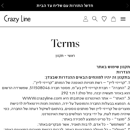
ימינה
ש
חדש! החזרות עם שליח עד הבית
Terms
חזור
ראשי
תקנון
ראשי
תקנון
תקנון שימוש באתר
הגדרות
בתקנון זה יהיו למונחים הבאים ההגדרות שבצדן:
1. "קרייזי ליין" – רשת חנויות האופנה של המותג "קרייזי ליין";
2. "החברה" - חברת קרייזי ליין בע"מ, מספר חברה 511508046, שמשרדה הרשום
הוא באזור תעשיה יבנה, נחל פולג 1 ת.ד 292
3. "האתר" – אתר האינטרנט שכתובתו היא WWW.crazyline.com
4. הנמצא בבעלות החברה והמופעל על ידה, המהווה חנות וירטואלית לרכישת
מוצרים של קרייזי ליין ושל מותגים נוספים, בהתאם לשיקול דעתה של החברה, כפי
שיהיה מעת לעת, על ידי ציבור הגולשים ברשת האינטרנט;
5. "מוצר" - כל פריט המוצע למכירה באתר;
6. "משתמש" - כל אדם, לרבות תאגיד, אשר מבקרים באתר;
7. "פעולה" - כל פעולה המתבצעת באתר, לרבות רכישת מוצרים המוצעים באתר;