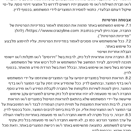
ו/או חברת השילוח ו/או מי מטעמן יהיו רשאים לדרוש כל אמצעי זיהוי נוסף, על-פי
שיקול דעתם הבלעדי, כתנאי למסירת המוצרים לידי המשתמש, בכפוף לדין.
אבטחה ופרטיות
7.1. שימוש המשתמש באתר מהווה את הסכמתו לאמור במדיניות הפרטיות של
החברה, שבה ניתן לעיין בכתובת: https://www.crazyline.com/ (להלן:
"מדיניות הפרטיות").
7.2. ככל שהמשתמש אינו מסכים לאמור במדיניות הפרטיות, עליו להימנע מלבצע
כל שימוש באתר.
הגבלת אחריות ושיפוי
8.1. החברה אינה אחראית לכל נזק, לרבות בשל "וירוסים" ו/או תקלות ו/או יישומי
תוכנה למיניהם, לציוד המחשב של המשתמש או לכל רכוש אחר של המשתמש,
שיגרמו בשל גישה או שימוש באתר, ובכלל זאת בשל הורדת מידע מהאתר, בכפוף
לדין.
8.2. הוראות הטיפול במוצרים יופיעו על גבי המוצרים שהוזמנו על ידי המשתמש
ו/או בדף המוצר, ובהתאם לדין. ככל שהמידע אינו זמין על גבי המוצר ו/או בדף
המוצר, ניתן לפנות לשירות הלקוחות של החברה לקבלת המידע ו/או מידע נוסף.
החברה ו/או מי מטעמה לא יהיו אחראים לכל נזק שייגרם למוצרים עקב שימוש
שייעשה על-ידי המשתמש שלא בהתאם להוראות הטיפול במוצרים ו/או הוראות
היצרן, לרבות ההוראות המוצגות על תווית היצרן הצמודה לבגד ו/או המוטבעות על
גבי המוצר ו/או המצורפות אליו, וכן לרבות ביחס לכיבוס המוצר, והכל בכפוף לדין.
8.3. יובהר, כי בכל מקרה לא תישא החברה ו/או מי מטעמה באחריות כלשהי העולה
על ערך המוצר הנרכש. כמו כן, לא תישא החברה ו/או מי מטעמה בכל נזק עקיף
שייגרם למשתמש, כתוצאה מהשימוש באתר ו/או רכישת המוצרים באתר, וזאת מכל
סיבה שהיא, ובכפוף לדין.