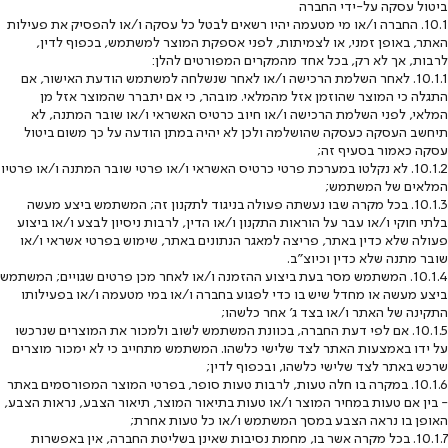
ביטול עסקה על-ידי החברה
10.1. החברה ו/או מי מטעמה יהיו רשאים לבטל כל עסקה ו/או להפסיק את פעילות
האתר, באופן זמני, או לצמיתות, לפני אספקת המוצר למשתמש, בכפוף לדין,
לרבות, אך לא רק, בכל אחד מהמקרים המפורטים להלן:
10.1.1. לאחר השלמת הרכישה ו/או לאחר שנשלחה למשתמש הודעת האישור, אם
התגלה כי המוצר שהוזמן אזל מהמלאי. מובהר, כי אם יתברר שהמוצר אזל מן
המלאי, לפני השלמת הרכישה ו/או חיוב כרטיס האשראי ו/או שובר המתנה, לא
תיחשב העסקה כעסקה שהושלמה ולכן לא יהיה במתן הודעה על כך משום ביטול
עסקה כאמור בסעיף זה;
10.1.2. לא נקלטו במערכת פרטי כרטיס האשראי ו/או פרטי שובר המתנה ו/או פרטיו
המלאים של המשתמש;
10.1.3. בכל מקרה שבו נעשתה פעולה בניגוד לתקנון זה; המשתמש ביצע מעשה
בלתי חוקי ו/או עבר על הוראות התקנון ו/או הדין, לרבות ניסיון לבצע ו/או ביצוע
פעולה שלא כדין באתר, פריצה למאגר הנתונים באתר, שימוש בפרטי אשראי ו/או
שובר מתנה שלא כדין וכיוצ"ב.
10.1.4. המשתמש מסר בעת ביצוע ההזמנה ו/או לאחר מכן פרטים שגויים; המשתמש
ביצע מעשה או מחדל שיש בו כדי לפגוע בחברה ו/או במי מטעמה ו/או בפעילותו
התקינה של האתר ו/או בצד ג' אחר כלשהו;
10.1.5. אם לפי דעת החברה, בכוונת המשתמש לשוב ולמכור את המוצרים שנרכשו
על ידו באמצעות האתר לצד שלישי כלשהו. המשתמש מתחייב כי לא ימכור מוצרים
שרכש באתר לצד שלישי כלשהו, ובכפוף לדין;
10.1.6. במקרה בו חלה טעות, לרבות טעות סופר, בפרטי המוצר המפורסמים באתר
- בין אם טעות במחיר המוצר ו/או טעות בתיאור המוצר, תיאור הצבע, נראות הצבע,
האופן בו נראה הצבע במסך המשתמש ו/או כל טעות אחרת;
10.1.7. בכל מקרה אשר בו, מחמת נסיבות שאינן בשליטת החברה, אין באפשרות