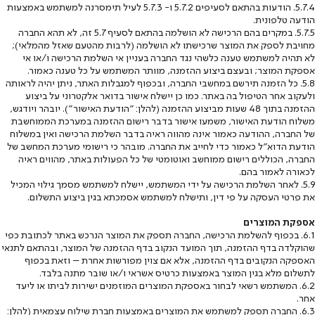
5.7.4. הודעות בהתאם לסעיפים ‎5.7.2 ו- ‎5.7.3 לעיל תימסרנה למשתמש באמצעות
הודעה טלפונית.
5.7.5. במקרים בהם הרכישה לא הושלמה בהתאם לסעיף ‎5.7 זה, לא תהא החברה
מחויבת לספק את המוצר שרכישתו לא הושלמה (לרבות מהטעם שאזל מהמלאי);
לא תהיה למשתמש טענה כלשהי נגד החברה בעניין אי השלמת הרכישה ו/או אי
אספקת המוצר; ובעצם ביצוע ההזמנה, מוותר המשתמש על כל טענה כאמור.
5.8. כל הזמנה תירשם במחשבי החברה, ובכפוף למגבלות האתר, ניתן יהיה לראותה
ולעקוב אחר הטיפול בה באתר. כמו כן יישלח אישור בדואר אלקטרוני על ביצוע
ההזמנה בתוך 48 שעות מביצוע ההזמנה (להלן: "הודעת האישור"). יובהר ויודגש,
משלוח הודעת האישור, משמעו אישור בדבר רישום ההזמנה במערכת הממוחשבת
של החברה, ההודעה כאמור אינה מהווה ראיה בדבר השלמת הרכישה ואין במשלוח
הודעת הדוא"ל כאמור כדי לחייב את החברה. מובהר כי רישומי מערכת המחשב של
החברה, הכוללים רישום ממוחשב ואוטומטי של כל הפעולות באתר, מהווים ראיה
לכאורה לאמור בהם.
5.9. לאחר השלמת הרכישה על ידי המשתמש, יישלח למשתמש מסמך גילוי המכיל
את פרטי העסקה על פי דין, ותישלח למשתמש אסמכתא בגין ביצוע התשלום.
אספקת המוצרים
6.1. בכפוף להשלמת הרכישה, החברה תספק את המוצר הנרכש באתר לכתובת כפי
שהוקלדה בדף ההזמנה, תוך המועד הנקוב בדף ההזמנה של המוצר, ובהתאם לתנאי
האספקה הנקובים בדף ההזמנה, אלא אם צוין מפורשות אחרת – וזאת בכפוף
לתשלום מלא בגין המוצר באמצעות כרטיס אשראי ו/או שובר מתנה בלבד.
6.2. המשתמש רשאי לבחור באספקת המוצרים המוזמנים ישירות לביתו או ליעד
אחר.
6.3. החברה תספק למשתמש את המוצרים באמצעות חברת שילוח עצמאית (להלן: