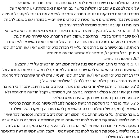
פרטי התשלום הנדרשים בהתאם לתקני האבטחה ודרישות חברות האשראי.
על מנת לצמצם עיכובים ותקלות בקשר עם ההזמנה ואספקתה, יש להקפיד על
מסירת פרטים מדויקים ונכונים. החברה שומרת לעצמה את הזכות לנקוט כל פעולה
משפטית נגד משתמשים אשר מסרו לה פרטים שגויים – בכוונה ו/או בשוגג, לרבות
תביעות נזיקין בגין נזקים שיגרמו לחברה עקב כך.
5.6. יובהר כי התשלום בגין ביצוע ההזמנות באתר יתבצע באמצעות כרטיס אשראי
ו/או שובר מתנה בלבד, ובהתאם לשיקול דעת החברה, כפי שיהיה מעת לעת.
במעמד ביצוע ההזמנה תבצע החברה בדיקה של פרטי כרטיס האשראי ו/או שובר
המתנה, ועם אישור ביצוע ההזמנה על-ידי חברת כרטיסי האשראי ו/או החברה, לפי
העניין, ככל שיתקבל, תימסר למשתמש הודעה מתאימה.
5.7. השלמת הרכישה:
5.7.1. מובהר כי חיוב המשתמש בגין עלות המוצרים הנרכשים על ידו, יתבצע
באמצעות כרטיס האשראי ו/או שובר המתנה לאחר קבלת אישור ביצוע ההזמנה על
ידי חברות כרטיסי האשראי ו/או החברה, לפי העניין, ורק לאחר שהחברה ליקטה את
המוצר הנרכש מבין מלאי החברה (להלן: "השלמת הרכישה").
5.7.2. מובהר כי יתכן שלאחר ביצוע ההזמנה, ובטרם ביצוע החיוב, יתברר כי המוצר
שהוזמן אינו נמצא במלאי החברה. במצב זה, המשתמש יקבל הודעה מתאימה ולא
יתבצע חיוב בגין המוצר שהוזמן ושאינו נמצא במלאי.
5.7.3. עוד מובהר כי השלמת הרכישה כפופה לקבלת אישור מאת חברת כרטיסי
האשראי (במקרה של תשלום בכרטיס אשראי) ו/או החברה (במקרה של תשלום
בשובר מתנה), על ביצוע החיוב בגין המוצרים הכלולים בהזמנה, וכפופה לכך שאין
בעיה כלשהי לאספקת המוצר לכתובת אותה סיפק המשתמש. במקרה בו לא אושרה
העסקה על-ידי חברת האשראי ו/או החברה, לפי העניין, ו/או במקרה בו התגלתה
בעיה כלשהי באספקת המוצר לכתובת המשתמש - יקבל המשתמש הודעה מתאימה
והרכישה לא תושלם.