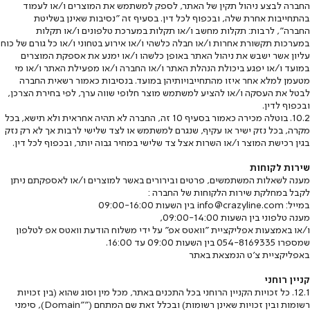
החברה לבצע ניהול תקין של האתר, לספק למשתמש את המוצרים ו/או לעמוד
בהתחייבות אחרת שלה, ובכפוף לכל דין. בסעיף זה "נסיבות שאינן בשליטת
החברה", לרבות: תקלות מחשב ו/או תקלות במערכת טלפונים ו/או תקלות
במערכות תקשורת אחרות ו/או חבלה כלשהי ו/או אירוע בטחוני ו/או כל גורם של כוח
עליון אשר ישבש את ניהול האתר באופן כלשהו ו/או ימנע את אספקת המוצרים
במועד ו/או יפגע ביכולת הנהלת האתר ו/או החברה ו/או מפעילת האתר ו/או מי
מטעמן למלא אחר איזו מהתחייבויותיהן במועד. בנסיבות כאמור רשאית החברה
לבטל את העסקה ו/או להציע למשתמש מוצר חלופי שווה ערך, לפי בחירת הצרכן,
ובכפוף לדין.
10.2. בוטלה מכירה כאמור בסעיף ‎10 זה, החברה לא תהיה אחראית ולא תישא, בכל
מקרה, בכל נזק ישיר או עקיף, שנגרם למשתמש או לצד שלישי לרבות אך לא רק נזק
בגין רכישת המוצר ו/או השרות אצל צד שלישי במחיר גבוה יותר, ובכפוף לכל דין.
שירות לקוחות
מענה לשאלות המשתמשים, פרטים ובירורים באשר למוצרים ו/או לאספקתם ניתן
לקבל במחלקת שירות הלקוחות של החברה :
במייל: info@crazyline.com בין השעות 09:00-16:00
מענה טלפוני בין השעות 09:00-14:00,
ו/או באמצעות אפליקציית "וואטס אפ" על ידי משלוח הודעת וואטס אפ לטלפון
שמספרו 054-8169335 בין השעות 09:00 עד 16:00.
באפליקציית צ'ט הנמצאת באתר
קניין רוחני
12.1. כל זכויות הקניין הרוחני בכל התכנים באתר, מכל מין וסוג שהוא (בין זכויות
רשומות ובין זכויות שאינן רשומות) ובכלל זאת שם המתחם (""Domain), סימני