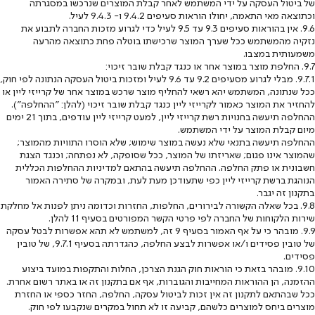
של ביטול העסקה על ידי המשתמש לאחר קבלת המוצרים שנרכשו במסגרתה
וכתוצאה מאי התאמה, יחולו הוראות סעיפים ‎9.4.2 ו- ‎9.4.3 לעיל.
9.6. אין בהוראות סעיפים ‎9.3 עד ‎9.5 לעיל כדי לגרוע מזכות החברה לתבוע את
נזקיה מהמשתמש ככל שערך המוצר שרכישתו בוטלה פחת כתוצאה מהרעה
משמעותית במצבו.
9.7. החלפת מוצר במוצר אחר או כנגד קבלת שובר זיכוי:
9.7.1. מבלי לגרוע מסעיפים ‎9.2 עד ‎9.6 לעיל ומזכות ביטול העסקה הנתונה לפי חוק,
ככל שנתונה, המשתמש יהא רשאי להחליף מוצר שרכש במוצר אחר של קרייזי ליין או
להחזיר את המוצר כאמור לקרייזי ליין כנגד קבלת שובר זיכוי (להלן: "ההחלפה").
ההחלפה תיעשה בחנויות רשת קרייזי ליין, למעט קרייזי ליין עודפים, בתוך 21 ימים
מיום קבלת המוצר על ידי המשתמש.
ההחלפה תיעשה בתנאי שלא נעשה במוצר שימוש; שלא הוסרו התוויות מהמוצר;
שהמוצר אינו פגום; שאריזתו של המוצר, ככל שסופקה, לא נפתחה; וכנגד הצגת
חשבונית או פתק החלפה. ההחלפה תיעשה בהתאם למדיניות ההחלפות הכללית
הנוהגת ברשת קרייזי ליין כפי שתעודכן מעת לעת, ובמקרה של סתירה האמור
בתקנון זה יגבר.
9.8. בכל שאלה הקשורה לבירורים, החלפות, החזרות וכדומה ניתן לפנות אל מחלקת
שירות הלקוחות של החברה לפי פרטי הקשר המפורטים בסעיף ‎11 להלן.
9.9. מובהר כי על אף האמור בסעיף ‎9 זה, למשתמש לא תהא אפשרות לבטל עסקה
של טובין פסידים ו/או אפשרות לבצע החלפה, כהגדרתה בסעיף ‎9.7.1, של טובין
פסידים.
9.10. מובהר בזאת כי הוראות חוק הגנת הצרכן, החלות והתקפות במועד ביצוע
ההזמנה, הן ההוראות המחייבות והגוברות, אף אם בתקנון זה או באתר רשום אחרת.
ככל שבהתאם לתקנון זה אין זכות לביטול עסקה, החלפה, החזר כספי או החזרת
מוצרים ביחס למוצרים כלשהם, קביעה זו לא תחול במקרים שנקבעו לפי חוק.