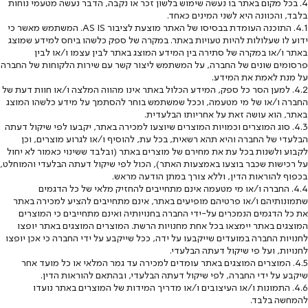
4. בכל מקום באתר בו נעשה שימוש בלשון זכר או נקבה, הדבר נעשה מטעמי נוחות
בלבד, והכוונה היא לשני המינים כאחד.
4.1. התוכנה העומדת בבסיסו של האתר מוצעת לציבור AS IS. המשתמש מאשר כי
ידוע לו שעלולות להיות טעויות באתר. במקרה של ספק כלשהו ביחס למידע שמוצג
באתר ו/או במקרה של סתירה בין המידע המוצג באתר לבין עצמו ו/או לבין
פרסומים שונים של החברה, על המשתמש ליצור קשר עם שירות הלקוחות של החברה
על מנת לאמת את המידע.
4.2. למען הסר כל ספק, המידע הכלול באתר אינו מהווה המלצה ו/או חוות דעת של
החברה ו/או של מי מטעמה, וככל שמשתמש בוחר להסתמך על מידע כלשהו המוצג
באתר, הוא עושה זאת על אחריותו הבלעדית.
4.3. סוג המוצרים וכמויות המוצרים שיוצעו למכירה באתר, יקבעו לפי שיקול דעתה
הבלעדי של החברה והיא תהא רשאית, בכל עת, להוסיף ו/או לגרוע מוצרים, וכן
לקבוע ולשנות בכל עת את מחירם של מוצרים באתר (ובלבד ששינוי כאמור לא יחול
על רכישות שכבר בוצעו באמצעות האתר), הכול לפי שיקול דעתה הבלעדי והמוחלט,
בכפוף להוראות הדין, וללא צורך במתן הודעה מראש.
4.4. החברה ו/או מי מטעמה אינם מתחייבים להחזיק מלאי של כל הדגמים
שתמונותיהם ו/או פרטיהם מופיעים באתר, אינם מתחייבים להציע למכירה באתר
את כל הדגמים הנמכרים על-ידי החברה בחנויותיה ואינם מתחייבים כי המוצרים
המוצגים באתר יימצאו בכל אחת מחנויות הרשת. המוצרים המוצגים באתר יופצו
לחנויות החברה במועדים שייקבעו על ידה, ככל שייקבע על ידי החברה כי אכן יופצו
לחנויות, ועל פי שיקול דעתה הבלעדי.
4.5. המוצרים המוצגים באתר עומדים למכירה עד גמר המלאי או כל מועד אחר
שיקבע על ידי החברה, לפי שיקול דעתה הבלעדי, ובהתאם להוראות הדין.
4.6. התמונות ו/או העיצובים ו/או מדריך המידות של המוצרים באתר נועדו
להמחשה בלבד.