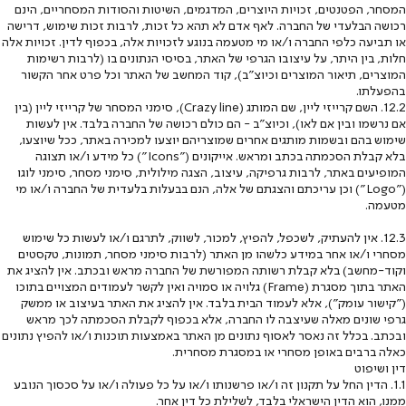
המסחר, הפטנטים, זכויות היוצרים, המדגמים, השיטות והסודות המסחריים, הינם
רכושה הבלעדי של החברה. לאף אדם לא תהא כל זכות, לרבות זכות שימוש, דרישה
או תביעה כלפי החברה ו/או מי מטעמה בנוגע לזכויות אלה, בכפוף לדין. זכויות אלה
חלות, בין היתר, על עיצובו הגרפי של האתר, בסיסי הנתונים בו (לרבות רשימות
המוצרים, תיאור המוצרים וכיוצ"ב), קוד המחשב של האתר וכל פרט אחר הקשור
בהפעלתו.
12.2. השם קרייזי ליין, שם המותג (Crazy line), סימני המסחר של קרייזי ליין (בין
אם נרשמו ובין אם לאו), וכיוצ"ב - הם כולם רכושה של החברה בלבד. אין לעשות
שימוש בהם ובשמות מותגים אחרים שמוצריהם יוצעו למכירה באתר, ככל שיוצעו,
בלא קבלת הסכמתה בכתב ומראש. אייקונים ("Icons") כל מידע ו/או תצוגה
המופיעים באתר, לרבות גרפיקה, עיצוב, הצגה מילולית, סימני מסחר, סימני לוגו
("Logo") וכן עריכתם והצגתם של אלה, הנם בבעלות בלעדית של החברה ו/או מי
מטעמה.
12.3. אין להעתיק, לשכפל, להפיץ, למכור, לשווק, לתרגם ו/או לעשות כל שימוש
מסחרי ו/או אחר במידע כלשהו מן האתר (לרבות סימני מסחר, תמונות, טקסטים
וקוד-מחשב) בלא קבלת רשותה המפורשת של החברה מראש ובכתב. אין להציג את
האתר בתוך מסגרת (Frame) גלויה או סמויה ואין לקשר לעמודים המצויים בתוכו
("קישור עומק"), אלא לעמוד הבית בלבד. אין להציג את האתר בעיצוב או ממשק
גרפי שונים מאלה שעיצבה לו החברה, אלא בכפוף לקבלת הסכמתה לכך מראש
ובכתב. בכלל זה נאסר לאסוף נתונים מן האתר באמצעות תוכנות ו/או להפיץ נתונים
כאלה ברבים באופן מסחרי או במסגרת מסחרית.
דין ושיפוט
1.1. הדין החל על תקנון זה ו/או פרשנותו ו/או על כל פעולה ו/או על סכסוך הנובע
ממנו, הוא הדין הישראלי בלבד, לשלילת כל דין אחר.