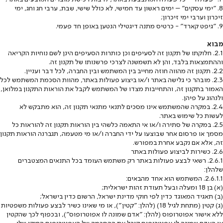
8. "ימי עסקים" – ימים ראשון עד חמישי, לא כולל שישי, שבת, ערבי חג וחג, ימי
זיכרון וערבי ימי זיכרון;
9. "גיפט קארד" - כרטיס מתנה דיגטילי הנטען באופן חד פעמי.
מבוא
2.1. חלוקתו של תקנון זה לסעיפים וכן כותרות הסעיפים הינן לשם נוחיות הקריאה
וההתמצאות בלבד, והן לא תשמשנה לצרכי פרשנותו של תקנון זה.
2.2. תקנון זה מהווה חוזה מחייב בין המשתמש ובין החברה, לכל דבר ועניין.
2.3. מובהר כי גלישה באתר ו/או ביצוע פעולות באתר, מהוות הסכמת המשתמש לכל
האמור בתקנון זה, והתחייבות מצדו של המשתמש לקבל את הוראות התקנון במלואן,
ולנהוג על פיהן.
2.4. במקרה שהמשתמש אינו מסכים לתנאי מתנאי תקנון זה, הוא מתבקש לא
לעשות כל שימוש באתר.
2.5. במקרה של סתירה ו/או אי התאמה כלשהי בין הוראות תקנון זה להוראות כל
מסמך או פרסום אחר שבוצעו על ידי החברה ו/או מי מטעמה, תגברנה הוראות תקנון
זה, אלא אם נקבע אחרת במפורש.
2.6. כשירות לביצוע פעולות באתר
2.6.1. רשאי לבצע פעולות באתר רק משתמש העומד בכל התנאים המצטברים
שלהלן:
2.6.1.1. המשתמש הוא אחד מהבאים:
(א) בן 18 ומעלה ובעל תעודת זהות ישראלית;
(ב) תאגיד המאוגד כדין לפי חוקי מדינת ישראל, הרשום כדין בישראל;
(ג) קטין (מתחת לגיל 18) (להלן: "קטין"), או מי שאינו כשיר לבצע פעולות משפטיות
ללא אישור אפוטרופוס (להלן: "אדם שמונה לו אפוטרופוס"), ובכפוף לכך שהקטין
או האדם שמונה לו אפוטרופוס קיבל את ההסכמה של האפוטרופוס החוקי שלו