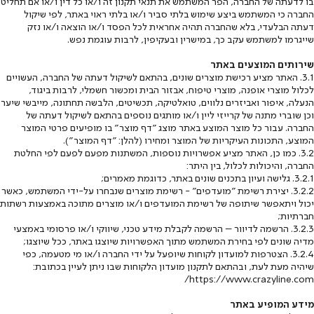
בו לדעתה של החברה, הפר המשתמש את תנאי תקנון זה ו/או כל דין ו/או אם תחליט
החברה כי המשתמש ביצע שימוש בלתי סביר ו/או בלתי ראוי באתר, לפי שיקול
דעתה הבלעדי, בלא שהחברה תהיה אחראית לכל הפסד ו/או הוצאה ו/או נזק
שייגרמו למשתמש עקב כך, במישרין ובעקיפין, לרבות עוגמת נפש.
שירותים המוצעים באתר
3.1. האתר מציע רכישת מוצרים שונים, בהתאם לשיקול דעתה של החברה, העשויים
לכלול מוצרי אופנה, מוצרי טיפוח, אבזור הבית ומכשור חשמלי, לרבות ביגוד,
הנעלה, איפור ואביזרים נלווים, טואלטיקה, תכשיטים, הלבשה תחתונה, מייבשי שיער
וכן שוברי מתנה של קרייזי ליין ו/או מותגים נוספים בהתאם לשיקול דעתה של
החברה. עבור כל מוצר המוצע באתר מוצג "דף מוצר" בו מופיעים פרטי המוצר
המוצע, התכונות העיקריות של המוצר ומחירו (להלן: "דף המוצר").
3.2. כמו כן, האתר מציע אפשרויות נוספות, המשתנות מפעם לפעם לפי החלטת
החברה, והיכולות לכלול, בין היתר:
3.2.1. גלישה ועיון בתכנים שונים באתר, כדוגמת מאמרים;
3.2.2. יצירת רשימת "מועדפים" - רשימת מוצרים שנבחרו על-ידי המשתמש, כאשר
יכול ויתאפשר שיתופה של רשימת המועדפים ו/או מוצרים מתוכה באמצעות רשתות
חברתיות;
3.2.3. הרשמה לדיוור – הרשמה לקבלת מידע טכני, שיווקי ו/או פרסומי באמצעי
מדיה שונים לפי בחירת המשתמש מתוך האפשרויות שיוצגו באתר, ככל שיוצגו;
3.2.4. הצטרפות למועדון לקוחות שיופעל על ידי החברה ו/או מי מטעמה, כפי
שיהיה מעת לעת, ובהתאם לתקנון מועדון הלקוחות שבו ניתן לעיין בכתובת:
https://www.crazyline.com/
מידע המופיע באתר