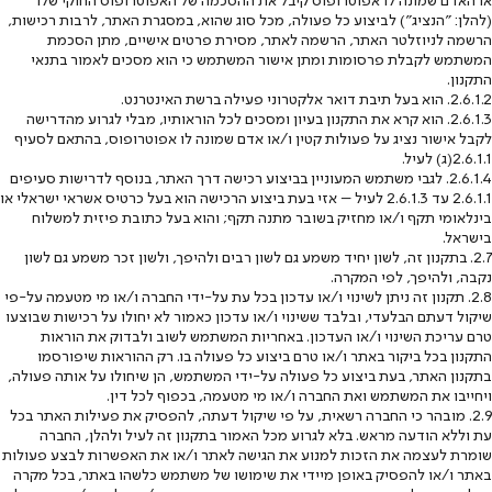
(להלן: "הנציג") לביצוע כל פעולה, מכל סוג שהוא, במסגרת האתר, לרבות רכישות,
הרשמה לניוזלטר האתר, הרשמה לאתר, מסירת פרטים אישיים, מתן הסכמת
המשתמש לקבלת פרסומות ומתן אישור המשתמש כי הוא מסכים לאמור בתנאי
התקנון.
2.6.1.2. הוא בעל תיבת דואר אלקטרוני פעילה ברשת האינטרנט.
2.6.1.3. הוא קרא את התקנון בעיון ומסכים לכל הוראותיו, מבלי לגרוע מהדרישה
לקבל אישור נציג על פעולות קטין ו/או אדם שמונה לו אפוטרופוס, בהתאם לסעיף
‎2.6.1.1‎(ג) לעיל.
2.6.1.4. לגבי משתמש המעוניין בביצוע רכישה דרך האתר, בנוסף לדרישות סעיפים
‎2.6.1.1 עד ‎2.6.1.3 לעיל – אזי בעת ביצוע הרכישה הוא בעל כרטיס אשראי ישראלי או
בינלאומי תקף ו/או מחזיק בשובר מתנה תקף; והוא בעל כתובת פיזית למשלוח
בישראל.
2.7. בתקנון זה, לשון יחיד משמע גם לשון רבים ולהיפך, ולשון זכר משמע גם לשון
נקבה, ולהיפך, לפי המקרה.
2.8. תקנון זה ניתן לשינוי ו/או עדכון בכל עת על-ידי החברה ו/או מי מטעמה על-פי
שיקול דעתם הבלעדי, ובלבד ששינוי ו/או עדכון כאמור לא יחולו על רכישות שבוצעו
טרם עריכת השינוי ו/או העדכון. באחריות המשתמש לשוב ולבדוק את הוראות
התקנון בכל ביקור באתר ו/או טרם ביצוע כל פעולה בו. רק ההוראות שיפורסמו
בתקנון האתר, בעת ביצוע כל פעולה על-ידי המשתמש, הן שיחולו על אותה פעולה,
ויחייבו את המשתמש ואת החברה ו/או מי מטעמה, בכפוף לכל דין.
2.9. מובהר כי החברה רשאית, על פי שיקול דעתה, להפסיק את פעילות האתר בכל
עת וללא הודעה מראש. בלא לגרוע מכל האמור בתקנון זה לעיל ולהלן, החברה
שומרת לעצמה את הזכות למנוע את הגישה לאתר ו/או את האפשרות לבצע פעולות
באתר ו/או להפסיק באופן מיידי את שימושו של משתמש כלשהו באתר, בכל מקרה