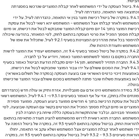
הביטול.
9.4. ביטול העסקה על ידי המשתמש לאחר קבלת המוצרים שנרכשו במסגרתה
וכתוצאה מאי התאמה, כהגדרתה לעיל:
9.4.1. במקרה של ביטול רכישת מוצר בגין אי התאמה, כהגדרתה לעיל, על ידי
המשתמש ולאחר קבלתו אצל המשתמש - המשתמש יהא רשאי לבטל את עסקת
רכישת המוצר בתוך 14 יום מיום קבלת המוצר שמבוקש לבטל את רכישתו, או מיום
קבלת מסמך המכיל את פרטי העסקה בהתאם לחוק, לפי המאוחר, בהודעה שיכולה
להימסר בכל אחת מהדרכים המצוינות בסעיף ‎9.2.1 לעיל, שתכלול את שמו של
המשתמש ותעודת הזהות שלו.
9.4.2. במקרה של ביטול כאמור בסעיף ‎9.4 זה, המשתמש יעמיד את המוצר לרשות
החברה במקום בו נמסר למשתמש המוצר כאמור, ויודיע על כך לחברה.
9.4.3. החברה תחזיר למשתמש, תוך14 ימים מקבלת הודעת הביטול כאמור בסעיף
‎9.4.1 לעיל, את הסכום ששולם על ידו עבור המוצר שמבוקש לבטל את רכישתו,
באמצעות זיכוי כרטיס האשראי שבו בוצעה העסקה (במקרה של תשלום באשראי)
ו/או באמצעות משלוח שובר מתנה למשתמש בסכום ששולם עבור המוצר שרכישתו
בוטלה.
9.5. במידה והמשתמש הינו אדם עם מוגבלויות, אזרח ותיק או עולה חדש (כהגדרתם
מונחים אלה בחוק), אזי על אף האמור בסעיפים ‎9.3.1 ו- ‎9.4.1 לעיל, המשתמש רשאי
לבטל את עסקת הרכישה בתוך 4 חודשים ממועד ביצוע העסקה, ממועד מסירת
המוצרים או מיום קבלת מסמך המכיל את הפרטים בקשר עם העסקה שבוצעה, לפי
המאוחר מבניהם, ובלבד שההתקשרות בעסקה כללה שיחה בין החברה לבין
המשתמש. החברה תהא רשאית לדרוש מהמשתמש להציג תעודה מתאימה בהתאם
להוראות החוק. בביטול עסקה בהתאם לסעיף ‎9.5‎ זה, במקרה של ביטול הזמנה על
ידי משתמש לאחר קבלת המוצרים אצל המשתמש ושלא עקב אי התאמה, יחולו
הוראות סעיפים ‎9.3.2 - ‎9.3.3 לעיל. בביטול עסקה בהתאם לסעיף 9.5 זה, במקרה