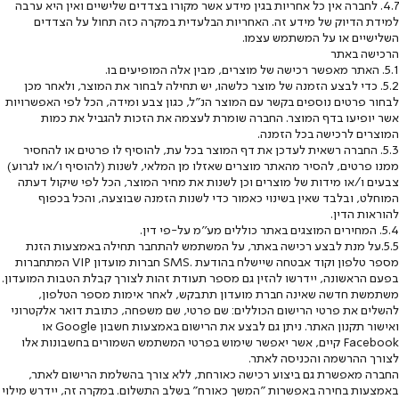
4.7. לחברה אין כל אחריות בגין מידע אשר מקורו בצדדים שלישיים ואין היא ערבה
למידת הדיוק של מידע זה. האחריות הבלעדית במקרה כזה תחול על הצדדים
השלישיים או על המשתמש עצמו.
הרכישה באתר
5.1. האתר מאפשר רכישה של מוצרים, מבין אלה המופיעים בו.
5.2. כדי לבצע הזמנה של מוצר כלשהו, יש תחילה לבחור את המוצר, ולאחר מכן
לבחור פרטים נוספים בקשר עם המוצר הנ"ל, כגון צבע ומידה, הכל לפי האפשרויות
אשר יופיעו בדף המוצר. החברה שומרת לעצמה את הזכות להגביל את כמות
המוצרים לרכישה בכל הזמנה.
5.3. החברה רשאית לעדכן את דף המוצר בכל עת, להוסיף לו פרטים או להחסיר
ממנו פרטים, להסיר מהאתר מוצרים שאזלו מן המלאי, לשנות (להוסיף ו/או לגרוע)
צבעים ו/או מידות של מוצרים וכן לשנות את מחיר המוצר, הכל לפי שיקול דעתה
המוחלט, ובלבד שאין בשינוי כאמור כדי לשנות הזמנה שבוצעה, והכל בכפוף
להוראות הדין.
5.4. המחירים המוצגים באתר כוללים מע''מ על-פי דין.
5.5.על מנת לבצע רכישה באתר, על המשתמש להתחבר תחילה באמצעות הזנת
מספר טלפון וקוד אבטחה שיישלח בהודעת .SMS חברות מועדון VIP המתחברות
בפעם הראשונה, יידרשו להזין גם מספר תעודת זהות לצורך קבלת הטבות המועדון.
משתמשת חדשה שאינה חברת מועדון תתבקש, לאחר אימות מספר הטלפון,
להשלים את פרטי הרישום הכוללים: שם פרטי, שם משפחה, כתובת דואר אלקטרוני
ואישור תקנון האתר. ניתן גם לבצע את הרישום באמצעות חשבון Google או
Facebook קיים, אשר יאפשר שימוש בפרטי המשתמש השמורים בחשבונות אלו
לצורך ההרשמה והכניסה לאתר.
החברה מאפשרת גם ביצוע רכישה כאורחת, ללא צורך בהשלמת הרישום לאתר,
באמצעות בחירה באפשרות "המשך כאורח" בשלב התשלום. במקרה זה, יידרש מילוי