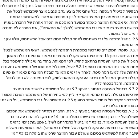
בסכום ששולם עבור המוצר שרכישתו בוטלה בניכוי דמי הביטול, בתוך 14 יום מקבלת
הבקשה לביטול העסקה. ככל שהביטול בוצע עקב פגם במוצר שמבוקש לבטל את
רכישתו, אי התאמה בין המוצר כאמור לבין הפרטים שנמסרו למשתמש בהתאם
לחוק, אי אספקת המוצר כאמור במועד המוסכם או הפרה אחרת של החברה בעניין
רכישת המוצר כאמור על ידי המשתמש (להלן: "אי התאמה"), אזי החברה לא תיגבה
דמי ביטול כאמור.
9.3. ביטול הזמנה על ידי משתמש לאחר קבלת המוצרים אצל המשתמש, שלא עקב
אי התאמה:
9.3.1. סופקו המוצרים שנרכשו במסגרת ההזמנה למשתמש, רשאי המשתמש לבטל
את ההזמנה בתוך14 ימים מיום שסופקו לו המוצרים כאמור או מיום קבלת מסמך
המכיל את פרטי העסקה בהתאם לחוק, לפי המאוחר, בהודעה שיכולה להימסר בכל
אחת מהדרכים המצוינות בסעיף ‎9.2.1 לעיל, שתכלול את שמו של המשתמש ותעודת
הזהות שלו. למען הסר ספק, לאחר 14 ימים ממועד קבלת המוצרים כאמור או מיום
קבלת מסמך המכיל את פרטי העסקה בהתאם לחוק, לפי המאוחר, לא ניתן לבטל
ההזמנה, והכל בכפוף לדין.
9.3.2. בביטול העסקה כאמור בסעיף ‎9.3 זה, על המשתמש להשיב את המוצר
שרכישתו בוטלה לאחת מחנויות קרייזי ליין לפי בחירתו של המשתמש. השבת המוצר
לחברה במקרה של ביטול כאמור בסעיף ‎9.3 זה תיעשה על-ידי המשתמש, על חשבונו
ובאחריותו הבלעדית.
9.3.3. בביטול העסקה כאמור בסעיף ‎9.3 זה, החברה תחזיר למשתמש את הסכום
ששולם על ידו בגין המוצר שרכישתו בוטלה בתוך 14 יום מקבלת ההודעה בדבר
ביטול העסקה כאמור, בניכוי דמי ביטול כהגדרתם לעיל, באמצעות זיכוי כרטיס
האשראי שבו בוצעה העסקה (במקרה של תשלום באשראי) ו/או באמצעות משלוח
שובר מתנה למשתמש בסכום ששולם עבור המוצר שרכישתו בוטלה בניכוי דמי