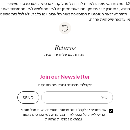
1.2. סמכות השיפוט הבלעדית לדון בכל מחלוקת ו/או סוגיה ו/או סכסוך משפטי
הנובע, במישרין או בעקיפין, מהוראות תקנון זה ו/או מהגלישה ו/או מהשימוש באתר
- תהיה לערכאה השיפוטית המוסמכת בעיר תל אביב-יפו בלבד, ולא לכל בית משפט
או ערכאה שיפוטית אחרת.
|
Return
returns
return
|
footer
foote
Returns
banner
banne
(4)
(4
החזרות עם שליח עד הבית
Join our Newsletter
לקבלת עדכונים ומבצעים מפנקים
SEND
מייל
אני מסכימ/ה לקבל דיוור פרסומי מותאם אישית מכל מותגי
קרייזי ליין כולל האפי למון . בכל מדיה לפי הפרטים כאמור
ובהתאם למדניות פרטיות