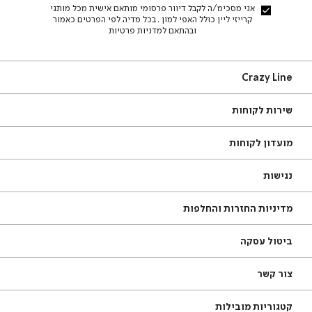
אני מסכימ/ה לקבל דיוור פרסומי מותאם אישית מכל מותגי
קרייזי ליין כולל האפי למון . בכל מדיה לפי הפרטים כאמור
ובהתאם למדניות פרטיות
Craz
Crazy Line
Lin
ירות
אודות
שירות לקוחות
קוחות
סניפים
שאלות ותשובות
תקנון
מועדון לקוחות
מדריך מידות
צור קשר
משלוחים
תקנון מועדון
נגישות
החזרות עם שליח עד הבית
מדיניות פרטיות
מדיניות החזרות והחלפות
ביטול עסקה
ור
צור קשר
שר
טגוריות
טל׳: 08-9325019
קטגוריות מובילות
ובילות