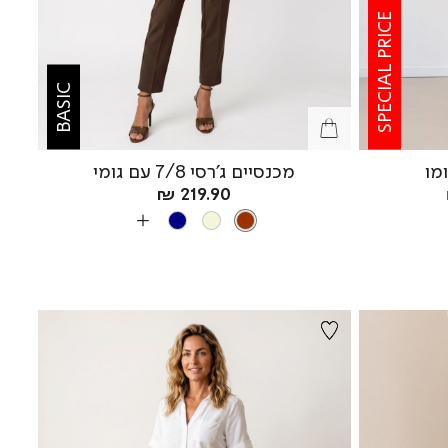
SPECIAL PRICE
BASIC
מו
מכנסיים ג’רסי 7/8 עם גומי
מחיר
219.90 ₪
צבע
מוצר
BROWN
NAVY
BEIGE
BROWN
עוד
צבעים
ים