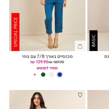
SPECIAL PRICE
BASIC
נס
מכנסיים באורך 7/8 עם גומי
מחיר
מחיר
129.90 ₪
169.90 ₪
רגיל
מוצר
מחיר לסופש
צבע
BLUE
OLIVE
BEIGE
BLUE
עוד
צבעים