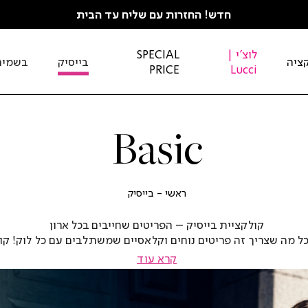
חדש! החזרות עם שליח עד הבית
לוצ'י |
SPECIAL
ציה
בייסיק
בשמים
PRICE
Lucci
Basic
ראשי
בייסיק
ראשי
בייסיק
קולקציית בייסיק – הפריטים שחייבים בכל ארון
ל מה שצריך זה פריטים נוחים וקלאסיים שמשתלבים עם כל לוק! קו
שלנו מציעה מבחר מכנסיים בגזרות מושלמות, חולצות רכות ונעימות 
קרא עוד
סגנונות, וגזרות מחמיאות שמתאימות לכל שעה ביום. אלו בדיוק הפ
|
שישלימו לך את המלתחה – פשוטים, אבל מלאי סטייל!
באנר
לראש