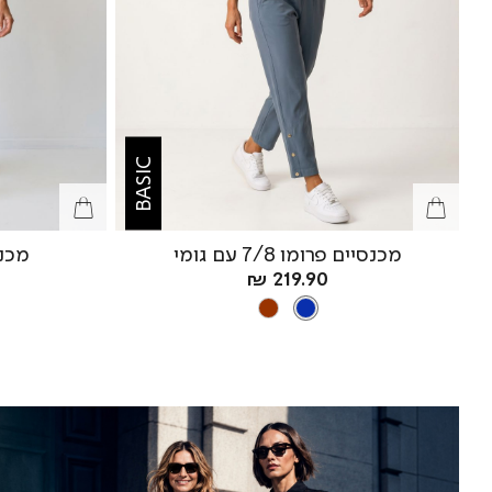
BASIC
מכנסיים פרומו 7/8 עם גומי
מכנס
מחיר
219.90 ₪
צבע
מוצר
BLUE
BROWN
BLUE
|
|
באנר
באנר
פרסומי
פרסומי
מבצע
מבצע