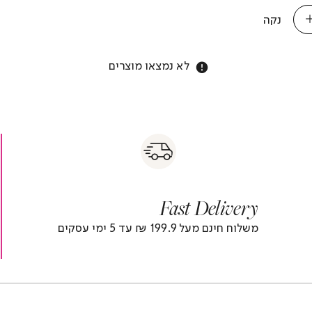
נקה
לא נמצאו מוצרים
s
|
|
Fas
s
fast
Deliver
fas
|
delivery
deliver
r
|
Fast Delivery
r
footer
foote
)
banner
banne
משלוח חינם מעל 199.9 ₪ עד 5 ימי עסקים
(4)
(4