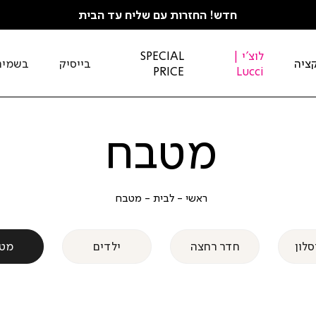
חדש! החזרות עם שליח עד הבית
לוצ'י |
SPECIAL
ציה
בייסיק
בשמים
PRICE
Lucci
מטבח
ראשי
לבית
מטבח
ראשי
לבית
מטבח
סלון
חדר רחצה
ילדים
מט