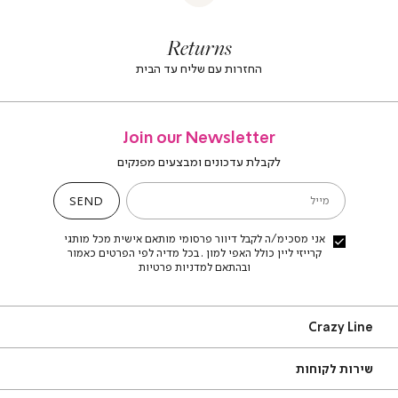
|
footer
foote
Returns
banner
banne
(4)
(4
החזרות עם שליח עד הבית
Join our Newsletter
לקבלת עדכונים ומבצעים מפנקים
SEND
מייל
אני מסכימ/ה לקבל דיוור פרסומי מותאם אישית מכל מותגי
קרייזי ליין כולל האפי למון . בכל מדיה לפי הפרטים כאמור
ובהתאם למדניות פרטיות
Craz
Crazy Line
Lin
ירות
אודות
שירות לקוחות
קוחות
סניפים
שאלות ותשובות