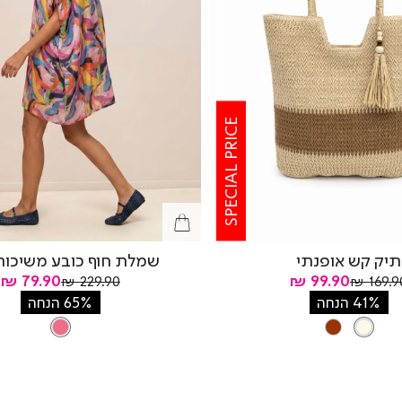
SPECIAL PRICE
תיק קש אופנתי
שמלת חוף כובע משיכות
מחיר
מחיר
חיר
מחיר
79.90 ₪
99.90 ₪
229.90 ₪
169.90
יל
רגיל
מוצר
מוצר
41% הנחה
65% הנחה
צבע
NATURAL
צבע
PINK
PINK
BROWN
NATURAL