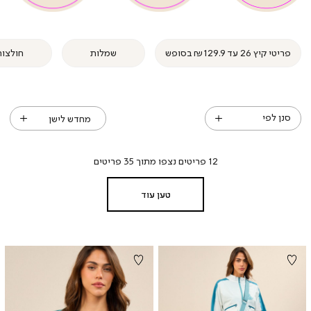
-
-
-
-
v2
v2
v2
v2
v
v
(92)
(92)
(92)
(92)
(92
(92
פריטי קיץ 26 עד ₪129.9 בסופש
שמלות
חולצות
סנן לפי
12
פריטים נצפו מתוך
35
פריטים
טען עוד