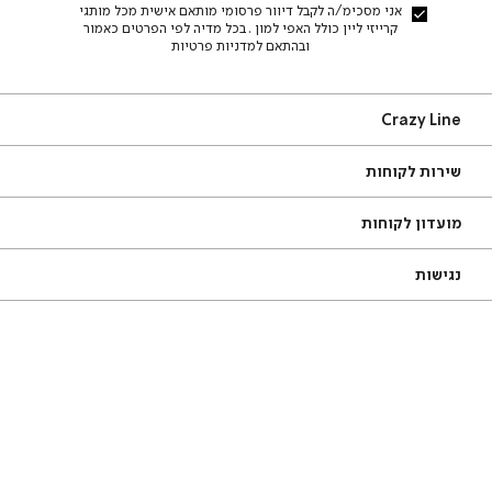
אני מסכימ/ה לקבל דיוור פרסומי מותאם אישית מכל מותגי
קרייזי ליין כולל האפי למון . בכל מדיה לפי הפרטים כאמור
ובהתאם למדניות פרטיות
Craz
Crazy Line
Lin
ירות
אודות
שירות לקוחות
קוחות
סניפים
שאלות ותשובות
תקנון
מועדון לקוחות
מדריך מידות
צור קשר
משלוחים
תקנון מועדון
נגישות
החזרות עם שליח עד הבית
מדיניות פרטיות
מדיניות החזרות והחלפות
ביטול עסקה
ור
צור קשר
שר
טגוריות
טל׳: 08-9325019
קטגוריות מובילות
ובילות
וואטסאפ: 054-8169335