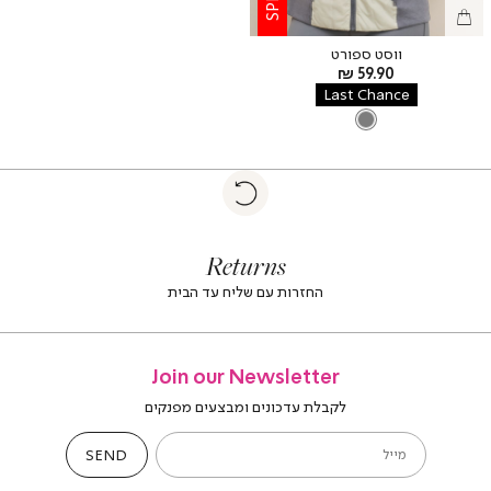
ווסט ספורט
מחיר
59.90 ₪
מוצר
Last Chance
LT
צבע
LT
GREY
GREY
|
Return
returns
return
|
footer
foote
Returns
banner
banne
(4)
(4
החזרות עם שליח עד הבית
Join our Newsletter
לקבלת עדכונים ומבצעים מפנקים
SEND
מייל