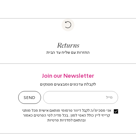
|
Return
returns
return
|
footer
foote
Returns
banner
banne
(4)
(4
החזרות עם שליח עד הבית
Join our Newsletter
לקבלת עדכונים ומבצעים מפנקים
SEND
מייל
אני מסכימ/ה לקבל דיוור פרסומי מותאם אישית מכל מותגי
קרייזי ליין כולל האפי למון . בכל מדיה לפי הפרטים כאמור
ובהתאם למדניות פרטיות
Craz