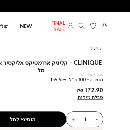
ימינה
FINAL
NEW
קולק
SALE
חזור
מל
36508630OS
מחיר ל- 100 מ”ל: 159.9₪
מחיר
172.90 ₪
מוצר
טבלת מידות
כמות
הוסיפי לסל