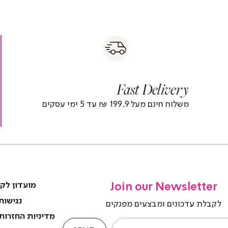
s
|
|
Fas
s
fast
Deliver
fas
|
delivery
deliver
r
|
Fast Delivery
r
footer
foote
)
banner
banne
משלוח חינם מעל 199.9 ₪ עד 5 ימי עסקים
(4)
(4
Join our Newsletter
מועדון לק
נגישות
לקבלת עדכונים ומבצעים מפנקים
מדיניות החזרות