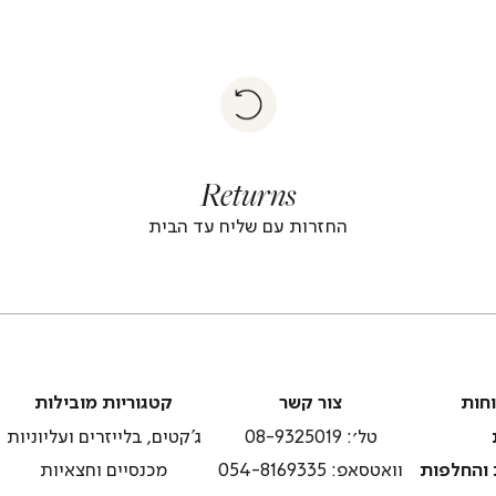
|
Return
returns
return
|
footer
foote
Returns
banner
banne
(4)
(4
החזרות עם שליח עד הבית
צור
קטגוריות
וחות
צור קשר
קטגוריות מובילות
קשר
מובילות
טל׳: 08-9325019
ג'קטים, בלייזרים ועליוניות
 והחלפות
וואטסאפ: 054-8169335
מכנסיים וחצאיות