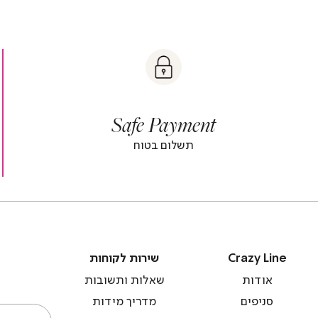
t
|
|
Sa
y
t
safe
Paymen
sa
y
payment
paymen
|
|
Safe Payment
r
footer
foot
r
banner
banne
תשלום בטוח
)
(4)
(
Crazy
שירות
Crazy Line
שירות לקוחות
Line
לקוחות
אודות
שאלות ותשובות
סניפים
מדריך מידות