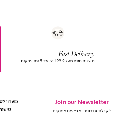
s
|
|
Fas
s
fast
Deliver
fas
|
delivery
deliver
r
|
Fast Delivery
r
footer
foote
)
banner
banne
משלוח חינם מעל 199.9 ₪ עד 5 ימי עסקים
(4)
(4
Join our Newsletter
מועדון לק
נגישות
לקבלת עדכונים ומבצעים מפנקים