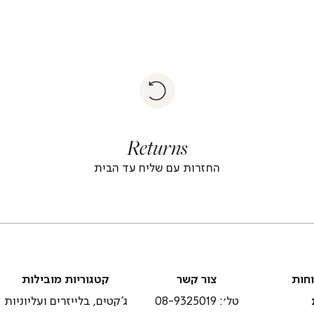
|
Return
returns
return
|
footer
foote
Returns
banner
banne
(4)
(4
החזרות עם שליח עד הבית
צור
קטגוריות
וחות
צור קשר
קטגוריות מובילות
קשר
מובילות
טל׳: 08-9325019
ג'קטים, בלייזרים ועליוניות