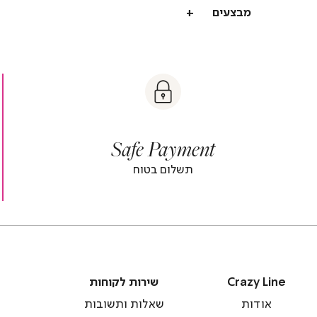
מבצעים
t
|
|
Sa
y
t
safe
Paymen
sa
y
payment
paymen
|
|
Safe Payment
r
footer
foot
r
banner
banne
תשלום בטוח
)
(4)
(
Crazy
שירות
Crazy Line
שירות לקוחות
Line
לקוחות
אודות
שאלות ותשובות