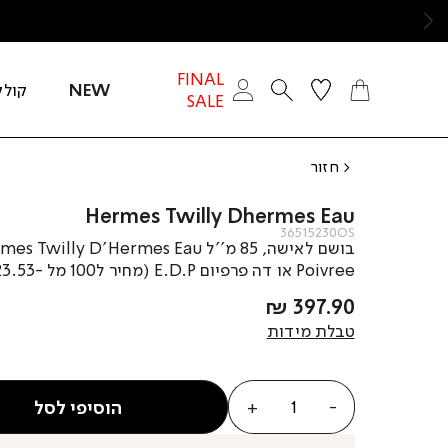
ימינה
FINAL
NEW
קולק
SALE
חזור
Hermes Twilly Dhermes Eau
36515230OS
בושם לאישה, 85 מ’’ל s Twilly D’Hermes Eau
Poivree או דה פרפיום E.D.P (מחיר ל100 מל -423.53שח )
מחיר
397.90 ₪
מוצר
טבלת מידות
כמות
הוסיפי לסל