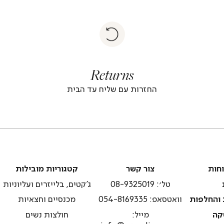
|
Return
returns
return
|
footer
foote
Returns
banner
banne
(4)
(4
החזרות עם שליח עד הבית
צור
קטגוריות
וחות
צור קשר
קטגוריות מובילות
קשר
מובילות
טל׳: 08-9325019
ג'קטים, בלייזרים ועליוניות
 והחלפות
וואטסאפ: 054-8169335
מכנסיים וחצאיות
קה
מייל:
חולצות נשים