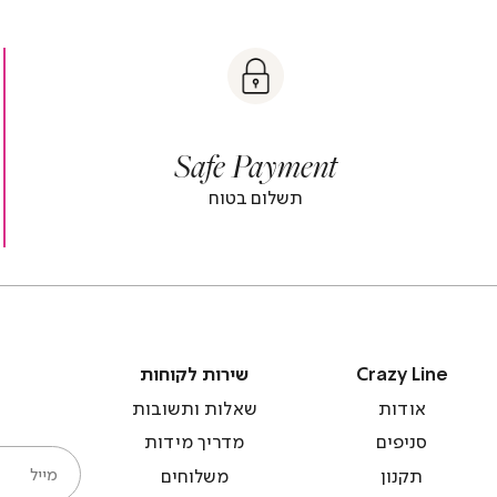
t
|
|
Sa
y
t
safe
Paymen
sa
y
payment
paymen
|
|
Safe Payment
r
footer
foot
r
banner
banne
תשלום בטוח
)
(4)
(
Crazy
שירות
Crazy Line
שירות לקוחות
Line
לקוחות
אודות
שאלות ותשובות
סניפים
מדריך מידות
מייל
תקנון
משלוחים