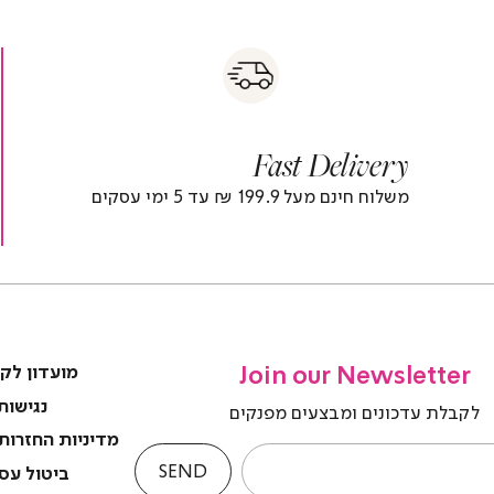
s
|
|
Fas
s
fast
Deliver
fas
|
delivery
deliver
r
|
Fast Delivery
r
footer
foote
)
banner
banne
משלוח חינם מעל 199.9 ₪ עד 5 ימי עסקים
(4)
(4
Join our Newsletter
מועדון לק
נגישות
לקבלת עדכונים ומבצעים מפנקים
מדיניות החזרות
SEND
ביטול עס