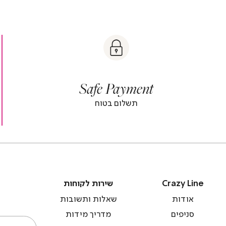
t
|
|
Sa
y
t
safe
Paymen
sa
y
payment
paymen
|
|
Safe Payment
r
footer
foot
r
banner
banne
תשלום בטוח
)
(4)
(
Crazy
שירות
Crazy Line
שירות לקוחות
Line
לקוחות
אודות
שאלות ותשובות
סניפים
מדריך מידות