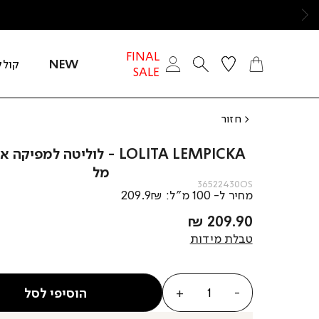
ימינה
FINAL
NEW
קולק
SALE
חזור
מל
36522430OS
מחיר ל- 100 מ”ל: 209.9₪
מחיר
209.90 ₪
מוצר
טבלת מידות
כמות
הוסיפי לסל