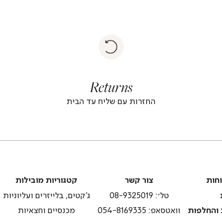
|
Return
returns
return
|
footer
foote
Returns
banner
banne
(4)
(4
החזרות עם שליח עד הבית
צור
קטגוריות
וחות
צור קשר
קטגוריות מובילות
קשר
מובילות
טל׳: 08-9325019
ג'קטים, בלייזרים ועליוניות
 והחלפות
וואטסאפ: 054-8169335
מכנסיים וחצאיות