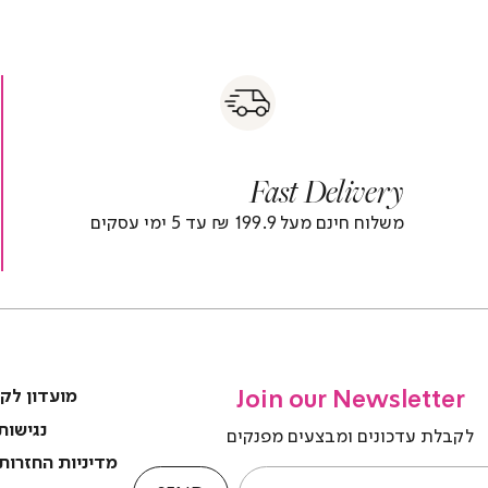
s
|
|
Fas
s
fast
Deliver
fas
|
delivery
deliver
r
|
Fast Delivery
r
footer
foote
)
banner
banne
משלוח חינם מעל 199.9 ₪ עד 5 ימי עסקים
(4)
(4
Join our Newsletter
מועדון לק
נגישות
לקבלת עדכונים ומבצעים מפנקים
מדיניות החזרות