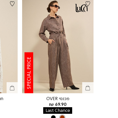
SPECIAL PRICE
מכנסי OVER
חו
מחיר
69.90 ₪
מוצר
Last Chance
צבע
BROWN