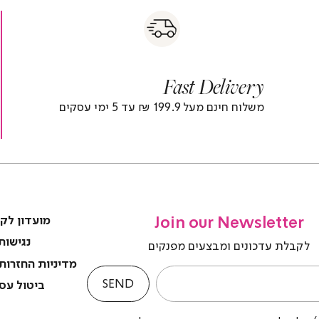
s
|
|
Fas
s
fast
Deliver
fas
|
delivery
deliver
r
|
Fast Delivery
r
footer
foote
)
banner
banne
משלוח חינם מעל 199.9 ₪ עד 5 ימי עסקים
(4)
(4
Join our Newsletter
מועדון לק
נגישות
לקבלת עדכונים ומבצעים מפנקים
מדיניות החזרות
SEND
ביטול עס