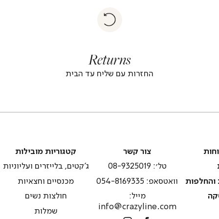
|
Return
returns
return
|
footer
foote
Returns
banner
banne
(4)
(4
החזרות עם שליח עד הבית
צור
קטגוריות
וחות
צור קשר
קטגוריות מובילות
קשר
מובילות
טל׳: 08-9325019
ג'קטים, בלייזרים ועליוניות
 והחלפות
וואטסאפ: 054-8169335
מכנסיים וחצאיות
קה
מייל:
חולצות נשים
info@crazyline.com
שמלות