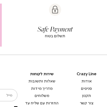
t
|
|
Sa
y
t
safe
Paymen
sa
y
payment
paymen
|
|
Safe Payment
r
footer
foot
r
banner
banne
תשלום בטוח
)
(4)
(
Crazy
שירות
Crazy Line
שירות לקוחות
Line
לקוחות
אודות
שאלות ותשובות
סניפים
מדריך מידות
מייל
תקנון
משלוחים
צור קשר
החזרות עם שליח עד