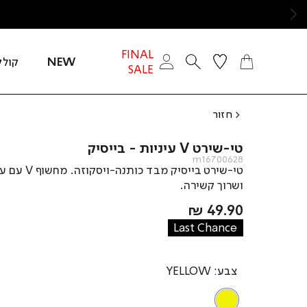
ימינה
FINAL
NEW
קולק
SALE
חזור
טי-שירט V עיניות - בייסיק
m16700628
טי-שירט בייסיק מבד כותנה-וי
ושרוך קשירה.
מחיר
49.90 ₪
מוצר
Last Chance
צבע
YELLOW
YELLOW