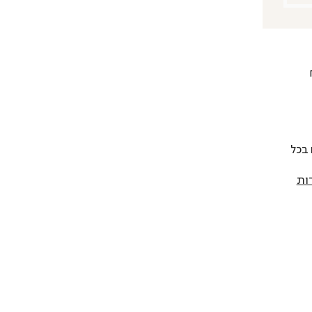
 להחליף כל פריט בתוך 14 יום בכל
ות