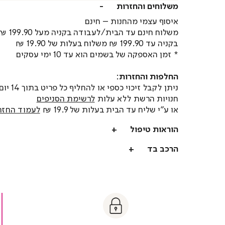
משלוחים והחזרות
איסוף עצמי מהחנות – חינם
משלוח חינם עד הבית/לעבודה בקניה מעל 199.90 ₪
בקניה עד 199.90 ₪ משלוח בעלות של 19.90 ₪
* זמן האספקה של בשמים הוא עד 10 ימי עסקים
החלפות והחזרות:
ניתן לקבל זיכוי כספי או
חנויות הרשת ללא עלות
לרשימת הסניפים
או ע"י שליח עד הבית בעלות של 19.9 ₪
לעמוד החזר
הוראות טיפול
הרכב בד
t
|
|
Sa
y
t
safe
Paymen
sa
y
payment
paymen