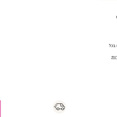
 להחליף כל פריט בתוך 14 יום בכל
ות
s
|
|
Fas
s
fast
Deliver
fas
|
delivery
deliver