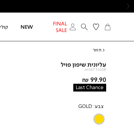
ימינה
FINAL
NEW
קולק
SALE
חזור
עליונית שיפון פויל
m16711458
מחיר
99.90 ₪
מוצר
Last Chance
צבע
GOLD
GOLD