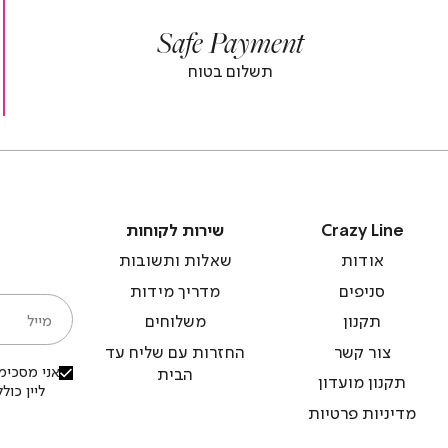
|
|
Safe Payment
r
footer
foot
r
banner
banne
תשלום בטוח
)
(4)
(
Crazy
שירות
Crazy Line
שירות לקוחות
Line
לקוחות
אודות
שאלות ותשובות
סניפים
מדריך מידות
מייל
תקנון
משלוחים
צור קשר
החזרות עם שליח עד
אני מסכימ/
הבית
תקנון מועדון
ליין כו
מדיניות פרטיות