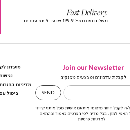
r
|
Fast Delivery
r
footer
foote
)
banner
banne
משלוח חינם מעל 199.9 ₪ עד 5 ימי עסקים
(4)
(4
Join our Newsletter
מועדון לק
נגישות
לקבלת עדכונים ומבצעים מפנקים
מדיניות החזרות
SEND
ביטול עס
ה לקבל דיוור פרסומי מותאם אישית מכל מותגי קרייזי
לל האפי למון . בכל מדיה לפי הפרטים כאמור ובהתאם
למדניות פרטיות