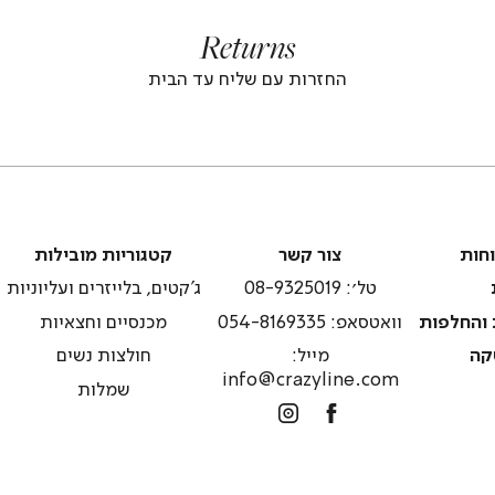
footer
foote
Returns
banner
banne
(4)
(4
החזרות עם שליח עד הבית
צור
קטגוריות
וחות
צור קשר
קטגוריות מובילות
קשר
מובילות
טל׳: 08-9325019
ג'קטים, בלייזרים ועליוניות
 והחלפות
וואטסאפ: 054-8169335
מכנסיים וחצאיות
קה
מייל:
חולצות נשים
info@crazyline.com
שמלות
Instagram
Facebook