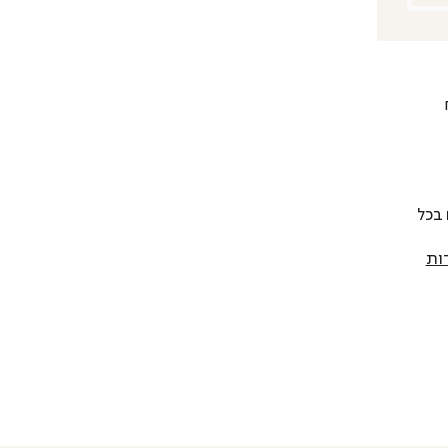
 להחליף כל פריט בתוך 14 יום בכל
ות