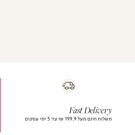
s
|
|
Fas
s
fast
Deliver
fas
|
delivery
deliver
r
|
Fast Delivery
r
footer
foote
)
banner
banne
משלוח חינם מעל 199.9 ₪ עד 5 ימי עסקים
(4)
(4