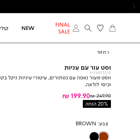
ימינה
FINAL
NEW
קולק
SALE
חזור
וסט עור עם עניות
m16813215
ווסט מעור נאפה עם כפתורים, עיטורי עיניות ניקל בקי
וכיסי לולאה.
מחיר
199.90 ₪
מחיר
249.90 ₪
רגיל
מוצר
20% הנחה
צבע
BROWN
BLACK
BROWN