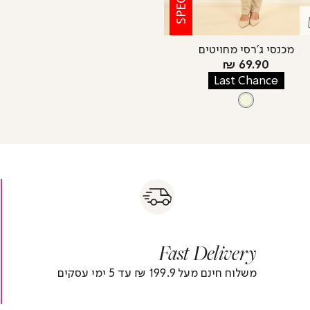
מכנסי ג’רסי מחויטים
מחיר
69.90 ₪
מוצר
Last Chance
צבע
BEIGE
BEIGE
s
|
|
Fas
s
fast
Deliver
fas
|
delivery
deliver
r
|
Fast Delivery
r
footer
foote
)
banner
banne
משלוח חינם מעל 199.9 ₪ עד 5 ימי עסקים
(4)
(4