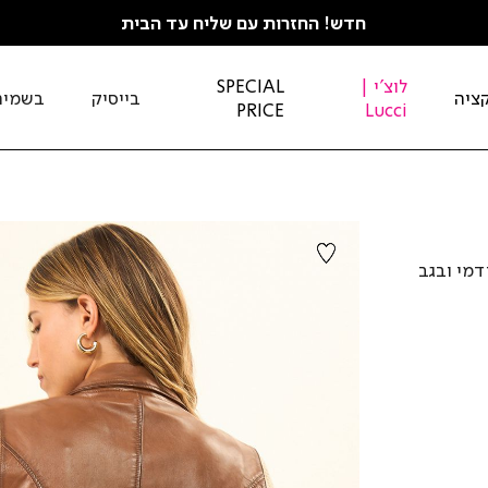
חדש! החזרות עם שליח עד הבית
לוצ'י |
SPECIAL
ציה
בייסיק
בשמים
PRICE
Lucci
דמי ובגב