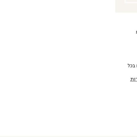
 להחליף כל פריט בתוך 14 יום בכל
ות