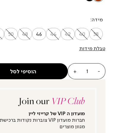
מידה
50
48
46
44
42
40
38
טבלת מידות
כמות
הוסיפי לסל
Join our
VIP Club
מועדון ה VIP של קרייזי ליין
חברות מועדון VIP צוברות נקודות ברכישת
מגוון מוצרים