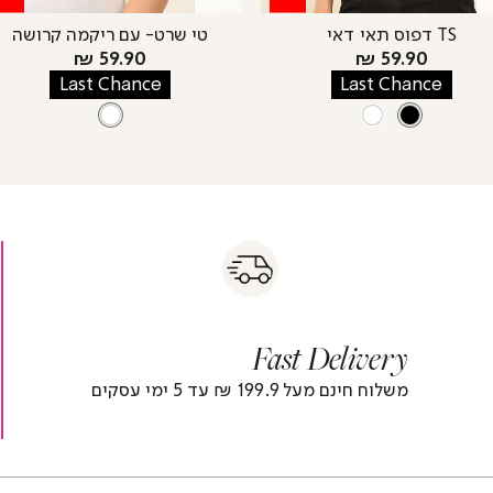
TS דפוס תאי דאי
טי שרט- עם ריקמה קרושה
מחיר
מחיר
59.90 ₪
59.90 ₪
מוצר
מוצר
Last Chance
Last Chance
צבע
BLACK
צבע
WHITE
WHITE
WHITE
BLACK
s
|
|
Fas
s
fast
Deliver
fas
|
delivery
deliver
r
|
Fast Delivery
r
footer
foote
)
banner
banne
משלוח חינם מעל 199.9 ₪ עד 5 ימי עסקים
(4)
(4