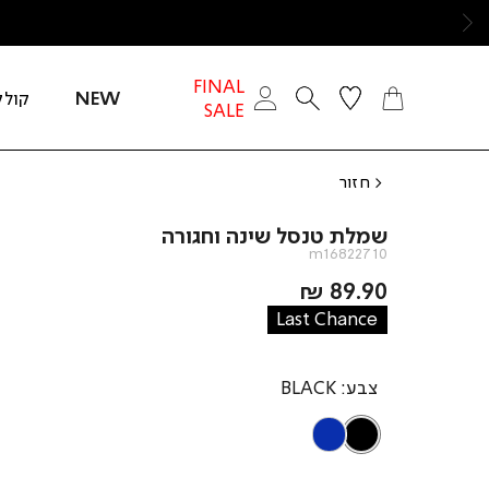
ימינה
FINAL
NEW
קולק
SALE
חזור
שמלת טנסל שינה וחגורה
m16822710
מחיר
89.90 ₪
מוצר
Last Chance
צבע
BLACK
BLUE
BLACK