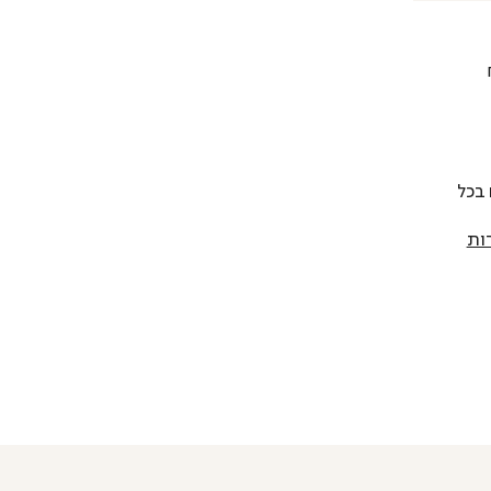
 להחליף כל פריט בתוך 14 יום בכל
ות