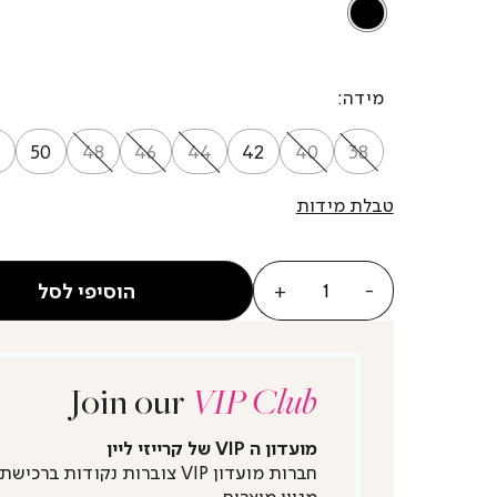
BLACK
מידה
50
48
46
44
42
40
38
טבלת מידות
כמות
הוסיפי לסל
Join our
VIP Club
מועדון ה VIP של קרייזי ליין
חברות מועדון VIP צוברות נקודות ברכישת
מגוון מוצרים