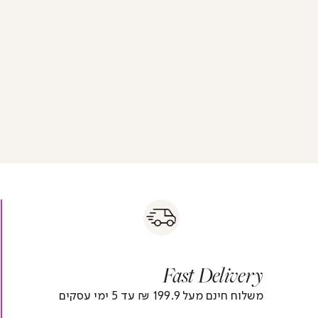
s
|
|
Fas
s
fast
Deliver
fas
|
delivery
deliver
r
|
Fast Delivery
r
footer
foote
)
banner
banne
משלוח חינם מעל 199.9 ₪ עד 5 ימי עסקים
(4)
(4