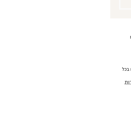
 להחליף כל פריט בתוך 14 יום בכל
ות