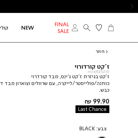
ימינה
FINAL
NEW
קולק
SALE
חזור
ז’קט קורדורוי
m16825210
ז’קט בגיזרת ז’קט ג’ינס, מבד קורדרוי
כותנה/פולייסטר/לייקרה, עם שרוולים וצוארון מבד דמ
כבש.
מחיר
99.90 ₪
מוצר
Last Chance
צבע
BLACK