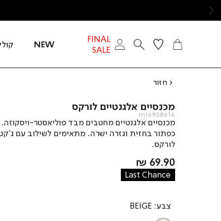
ימינה
FINAL
NEW
קולק
SALE
חזור
מכנסיים אלגנטיים לורקס
m16908614
מכנסיים אלגנטיים מחטבים מבד פוליאסטר-ויסקוזה. ג
כפתור בחזית וגזרה ישרה. מתאימים לשילוב עם ג’קט
לורקס.
מחיר
69.90 ₪
מוצר
Last Chance
צבע
BEIGE