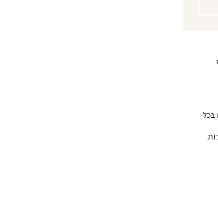
 להחליף כל פריט בתוך 14 יום בכל
ות