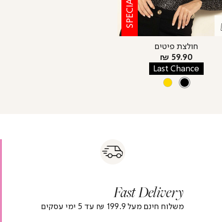
חולצת פיטים
מחיר
59.90 ₪
מוצר
Last Chance
צבע
BLACK
GOLD
BLACK
s
|
|
Fas
s
fast
Deliver
fas
|
delivery
deliver
r
|
Fast Delivery
r
footer
foote
)
banner
banne
משלוח חינם מעל 199.9 ₪ עד 5 ימי עסקים
(4)
(4