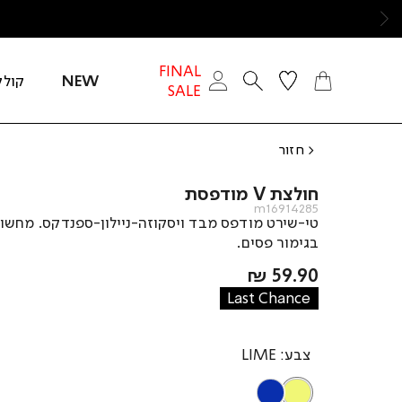
ימינה
FINAL
NEW
קולק
SALE
חזור
חולצת V מודפסת
m16914285
בגימור פסים.
מחיר
59.90 ₪
מוצר
Last Chance
צבע
LIME
BLUE
LIME