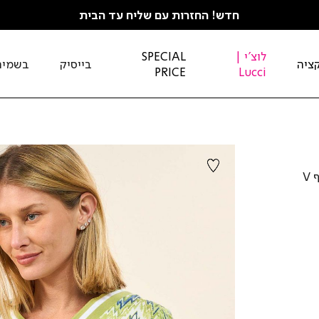
חדש! החזרות עם שליח עד הבית
לוצ'י |
SPECIAL
ציה
בייסיק
בשמים
PRICE
Lucci
טי-שירט מודפס מבד ויסקוזה-ניילון-ספנדקס. מחשוף V