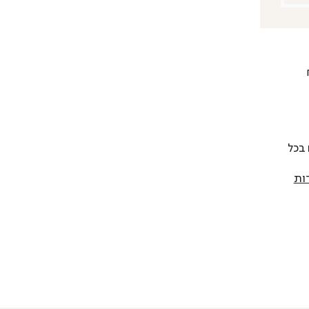
 להחליף כל פריט בתוך 14 יום בכל
ות