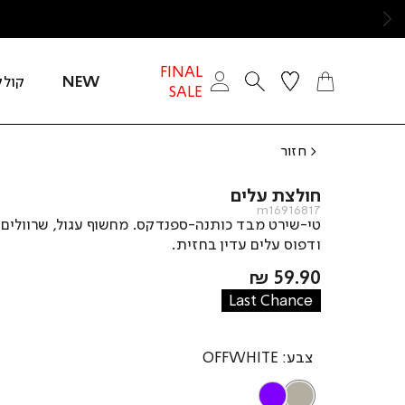
ימינה
FINAL
NEW
קולק
SALE
חזור
חולצת עלים
m16916817
טי-שירט מבד כותנה-ספנדקס. מחשוף עגול, שרוולים 
ודפוס עלים עדין בחזית.
מחיר
59.90 ₪
מוצר
Last Chance
צבע
OFFWHITE
PURPLE
OFFWHITE