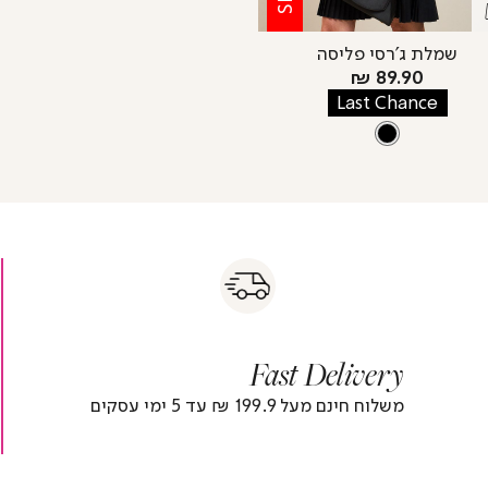
שמלת ג’רסי פליסה
מחיר
89.90 ₪
מוצר
Last Chance
צבע
BLACK
BLACK
s
|
|
Fas
s
fast
Deliver
fas
|
delivery
deliver
r
|
Fast Delivery
r
footer
foote
)
banner
banne
משלוח חינם מעל 199.9 ₪ עד 5 ימי עסקים
(4)
(4