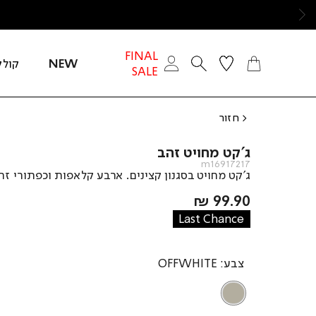
ימינה
FINAL
NEW
קולק
SALE
חזור
ג’קט מחויט זהב
m16917217
ג’קט מחויט בסגנון קצינים. ארבע קלאפות וכפתורי זה
מחיר
99.90 ₪
מוצר
Last Chance
צבע
OFFWHITE
OFFWHITE