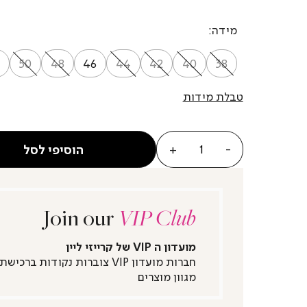
מידה
50
48
46
44
42
40
38
טבלת מידות
כמות
הוסיפי לסל
Join our
VIP Club
מועדון ה VIP של קרייזי ליין
חברות מועדון VIP צוברות נקודות ברכישת
מגוון מוצרים