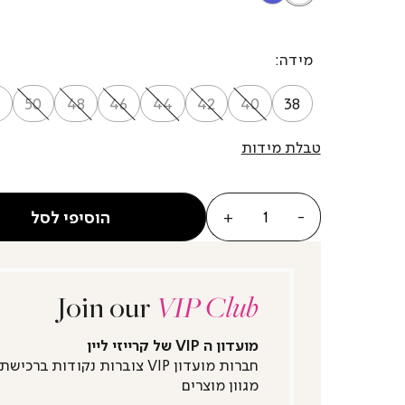
מידה
50
48
46
44
42
40
38
טבלת מידות
כמות
הוסיפי לסל
Join our
VIP Club
מועדון ה VIP של קרייזי ליין
חברות מועדון VIP צוברות נקודות ברכישת
מגוון מוצרים