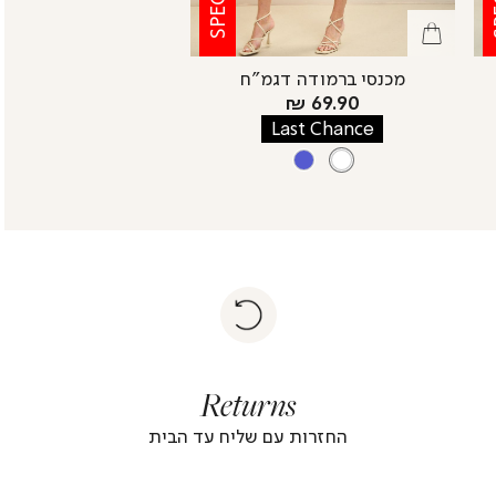
מכנסי ברמודה דגמ”ח
מחיר
69.90 ₪
מוצר
Last Chance
צבע
WHITE
AQUA
WHITE
|
Return
returns
return
|
footer
foote
Returns
banner
banne
(4)
(4
החזרות עם שליח עד הבית