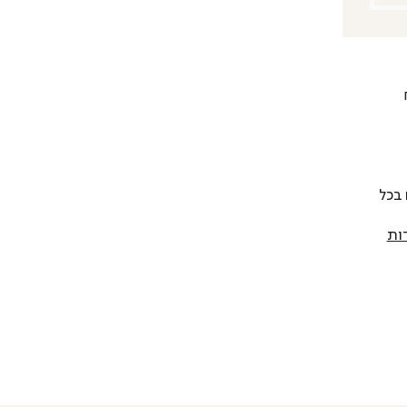
 להחליף כל פריט בתוך 14 יום בכל
ות