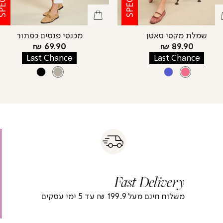
שמלת מקסי סאטן
מכנסי פנסים כפתור
מחיר
מחיר
69.90 ₪
89.90 ₪
מוצר
מוצר
Last Chance
Last Chance
צבע
PINK
צבע
OFFWHITE
BLACK
OFFWHITE
AQUA
PINK
s
|
|
Fas
s
fast
Deliver
fas
|
delivery
deliver
r
|
Fast Delivery
r
footer
foote
)
banner
banne
משלוח חינם מעל 199.9 ₪ עד 5 ימי עסקים
(4)
(4