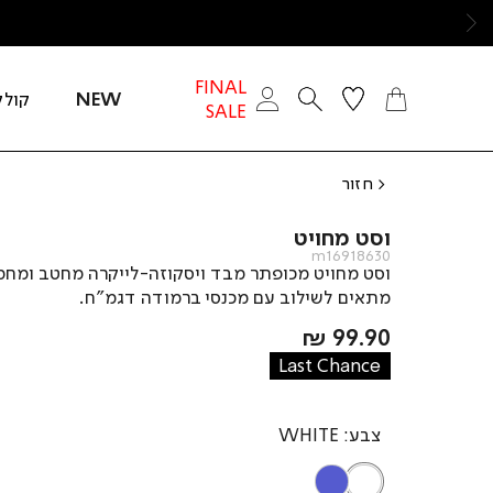
ימינה
FINAL
NEW
קולק
SALE
חזור
וסט מחויט
m16918630
וסט מחויט מכופתר מבד ויסקוזה-לייקרה מחטב ומחמ
מתאים לשילוב עם מכנסי ברמודה דגמ”ח.
מחיר
99.90 ₪
מוצר
Last Chance
צבע
WHITE
AQUA
WHITE