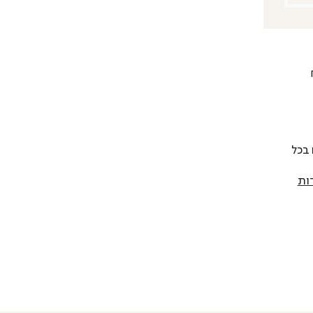
 להחליף כל פריט בתוך 14 יום בכל
ות