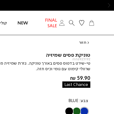
ימינה
FINAL
NEW
קולק
SALE
חזור
טוניקת פסים שמיזיה
m16923192
טי-שירט בדפוס פסים באורך טוניקה. גזרת שמיזיה מ
שרוולי קימונו עם גומי וכיס חזה.
מחיר
59.90 ₪
מוצר
Last Chance
צבע
BLUE
BLACK
OLIVE
BLUE