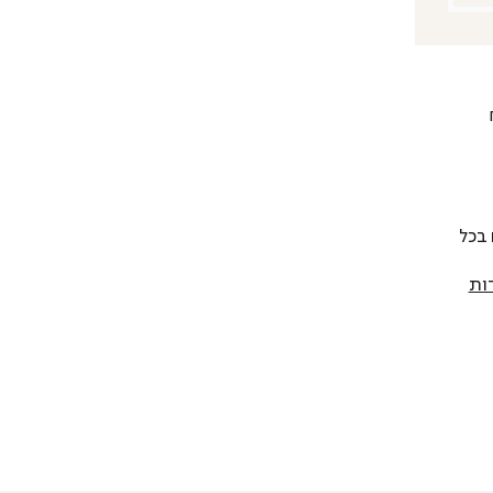
 להחליף כל פריט בתוך 14 יום בכל
ות