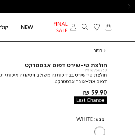
ימינה
FINAL
NEW
קולק
SALE
חזור
חולצת טי-שירט דפוס אבסטרקט
m16936230
חולצת טי-שירט בבד כותנה משולב ויסקוזה איכותי ונ
דפוס אול-אובר אבסטרקט.
מחיר
59.90 ₪
מוצר
Last Chance
צבע
WHITE
WHITE