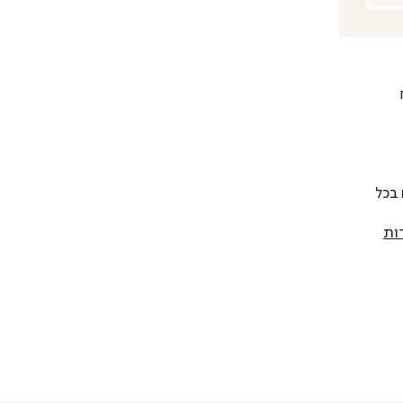
 להחליף כל פריט בתוך 14 יום בכל
ות