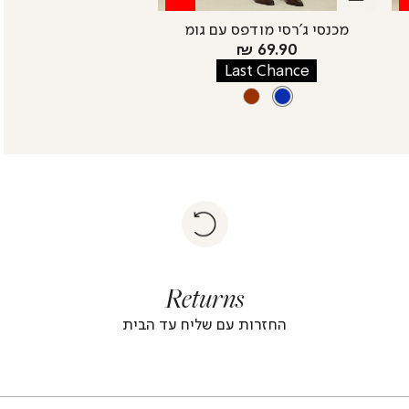
מכנסי ג’רסי מודפס עם גומ
מחיר
69.90 ₪
מוצר
Last Chance
צבע
BLUE
BROWN
BLUE
|
Return
returns
return
|
footer
foote
Returns
banner
banne
(4)
(4
החזרות עם שליח עד הבית