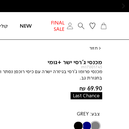
ימינה
FINAL
NEW
קולק
SALE
חזור
מכנסי ג’רסי ישר +גומי
m17001745
מכנסי פרומו ג’רסי בגיזרה ישרה עם כיסי רוכסן נסתר ו
בחגורת גב.
מחיר
69.90 ₪
מוצר
Last Chance
צבע
GREY
BLACK
NAVY
GREY