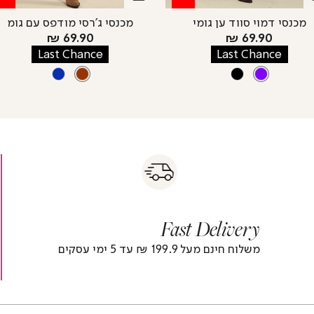
מכנסי דמוי סווד ען גומי
מכנסי ג’רסי מודפס עם גומ
מחיר
מחיר
69.90 ₪
69.90 ₪
מוצר
מוצר
Last Chance
Last Chance
צבע
PURPLE
צבע
BROWN
BLUE
BROWN
BLACK
PURPLE
s
|
|
Fas
s
fast
Deliver
fas
|
delivery
deliver
r
|
Fast Delivery
r
footer
foote
)
banner
banne
משלוח חינם מעל 199.9 ₪ עד 5 ימי עסקים
(4)
(4