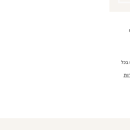
 להחליף כל פריט בתוך 14 יום בכל
ות