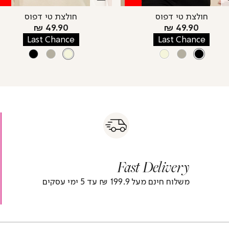
חולצת טי דפוס
חולצת טי דפוס
מחיר
מחיר
49.90 ₪
49.90 ₪
מוצר
מוצר
Last Chance
Last Chance
צבע
BLACK
צבע
BEIGE
BLACK
OFFWHITE
BEIGE
OFFWHITE
BEIGE
BLACK
s
|
|
Fas
s
fast
Deliver
fas
|
delivery
deliver
r
|
Fast Delivery
r
footer
foote
)
banner
banne
משלוח חינם מעל 199.9 ₪ עד 5 ימי עסקים
(4)
(4