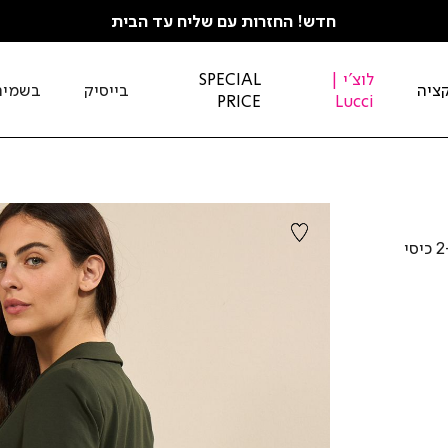
חדש! החזרות עם שליח עד הבית
לוצ'י |
SPECIAL
ציה
בייסיק
בשמים
PRICE
Lucci
ז’קט ג’רסיארוך בגיזרה מחוייטת, רכיסת 2 כפתורים ו-2 כיסי