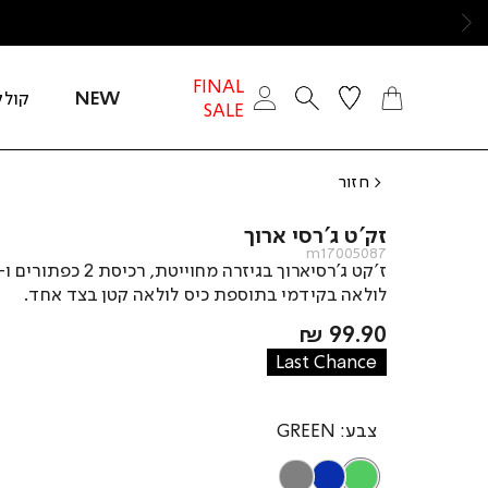
ימינה
FINAL
NEW
קולק
SALE
חזור
זק’ט ג’רסי ארוך
m17005087
לולאה בקידמי בתוספת כיס לולאה קטן בצד אחד.
מחיר
99.90 ₪
מוצר
Last Chance
צבע
GREEN
GREY
BLUE
GREEN