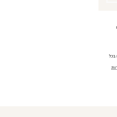
 להחליף כל פריט בתוך 14 יום בכל
ות