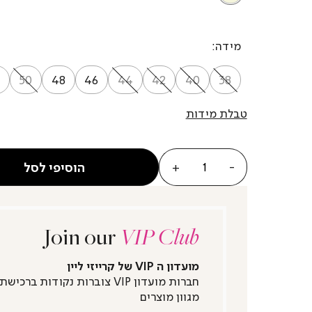
מידה
50
48
46
44
42
40
38
טבלת מידות
כמות
הוסיפי לסל
Join our
VIP Club
מועדון ה VIP של קרייזי ליין
חברות מועדון VIP צוברות נקודות ברכישת
מגוון מוצרים