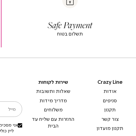
y
t
safe
Paymen
sa
y
payment
paymen
|
|
Safe Payment
r
footer
foot
r
banner
banne
תשלום בטוח
)
(4)
(
Crazy
שירות
Crazy Line
שירות לקוחות
Line
לקוחות
אודות
שאלות ותשובות
סניפים
מדריך מידות
מייל
תקנון
משלוחים
צור קשר
החזרות עם שליח עד
אני מסכימ/
הבית
תקנון מועדון
ליין כו