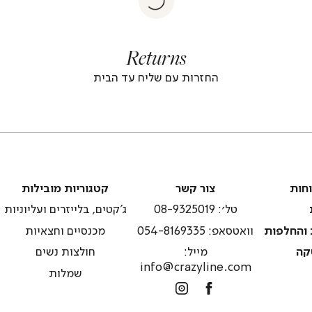
returns
return
|
footer
foote
Returns
banner
banne
(4)
(4
החזרות עם שליח עד הבית
צור
קטגוריות
וחות
צור קשר
קטגוריות מובילות
קשר
מובילות
טל׳: 08-9325019
ג'קטים, בלייזרים ועליוניות
 והחלפות
וואטסאפ: 054-8169335
מכנסיים וחצאיות
קה
מייל:
חולצות נשים
info@crazyline.com
שמלות
Instagram
Facebook