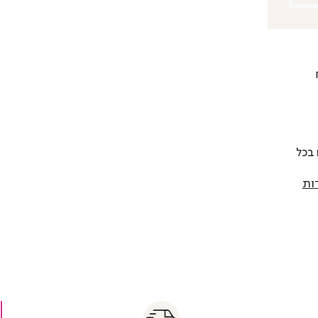
 להחליף כל פריט בתוך 14 יום בכל
ות
s
|
|
Fas