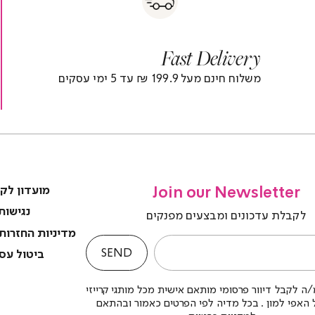
s
fast
Deliver
fas
|
delivery
deliver
r
|
Fast Delivery
r
footer
foote
)
banner
banne
משלוח חינם מעל 199.9 ₪ עד 5 ימי עסקים
(4)
(4
Join our Newsletter
מועדון לק
נגישות
לקבלת עדכונים ומבצעים מפנקים
מדיניות החזרות
SEND
ביטול עס
ה לקבל דיוור פרסומי מותאם אישית מכל מותגי קרייזי
לל האפי למון . בכל מדיה לפי הפרטים כאמור ובהתאם