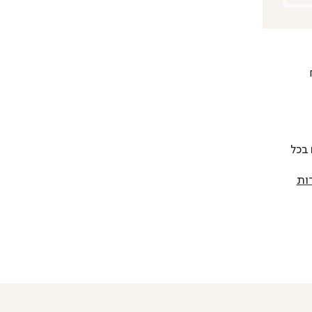
 להחליף כל פריט בתוך 14 יום בכל
ות