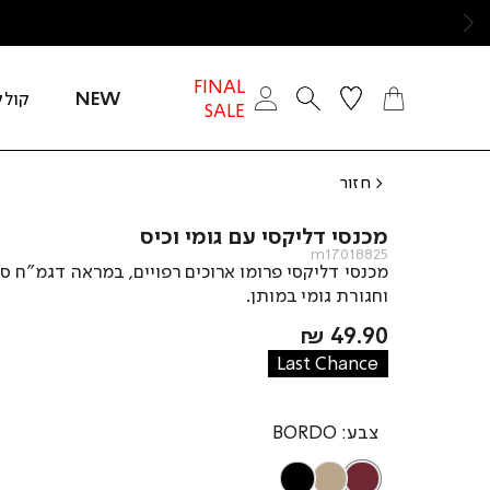
ימינה
FINAL
NEW
קולק
SALE
חזור
מכנסי דליקסי עם גומי וכיס
m17018825
מכנסי דליקסי פרומו ארוכים רפויים, במראה דגמ”ח ס
וחגורת גומי במותן.
מחיר
49.90 ₪
מוצר
Last Chance
צבע
BORDO
BLACK
CAMEL
BORDO