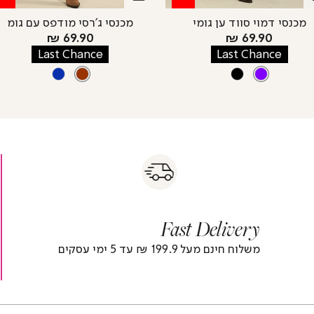
מכנסי דמוי סווד ען גומי
מכנסי ג’רסי מודפס עם גומ
מחיר
מחיר
69.90 ₪
69.90 ₪
מוצר
מוצר
Last Chance
Last Chance
צבע
PURPLE
צבע
BROWN
BLUE
BROWN
BLACK
PURPLE
s
|
|
Fas
s
fast
Deliver
fas
|
delivery
deliver
r
|
Fast Delivery
r
footer
foote
)
banner
banne
משלוח חינם מעל 199.9 ₪ עד 5 ימי עסקים
(4)
(4