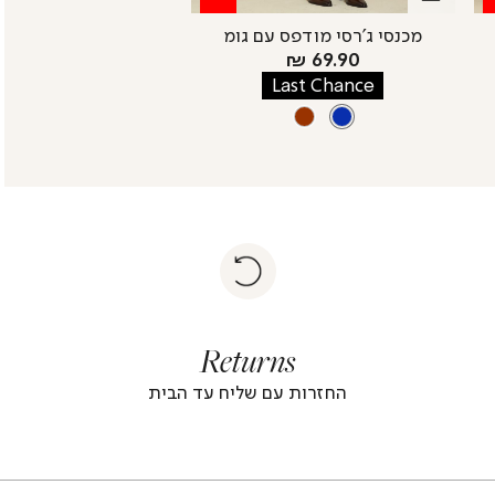
מכנסי ג’רסי מודפס עם גומ
מחיר
69.90 ₪
מוצר
Last Chance
צבע
BLUE
BROWN
BLUE
|
Return
returns
return
|
footer
foote
Returns
banner
banne
(4)
(4
החזרות עם שליח עד הבית