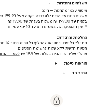
משלוחים והחזרות
איסוף עצמי מהחנות – חינם
משלוח חינם עד הבית/לעבודה בקניה מעל 199.90 ₪
בקניה עד 199.90 ₪ משלוח בעלות של 19.90 ₪
* זמן האספקה של בשמים הוא עד 10 ימי עסקים
החלפות והחזרות:
ניתן לקבל זיכוי כספי או
חנויות הרשת ללא עלות
לרשימת הסניפים
או ע"י שליח עד הבית בעלות של 19.9 ₪
לעמוד החזר
הוראות טיפול
הרכב בד
t
|
|
Sa
y
t
safe
Paymen
sa
y
payment
paymen