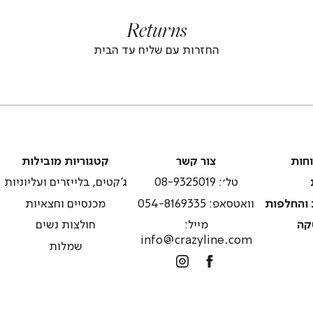
footer
foote
Returns
banner
banne
(4)
(4
החזרות עם שליח עד הבית
צור
קטגוריות
וחות
צור קשר
קטגוריות מובילות
קשר
מובילות
טל׳: 08-9325019
ג'קטים, בלייזרים ועליוניות
 והחלפות
וואטסאפ: 054-8169335
מכנסיים וחצאיות
קה
מייל:
חולצות נשים
info@crazyline.com
שמלות
Instagram
Facebook