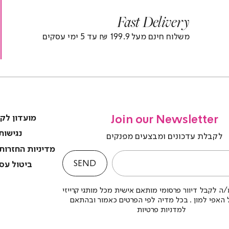
r
|
Fast Delivery
r
footer
foote
)
banner
banne
משלוח חינם מעל 199.9 ₪ עד 5 ימי עסקים
(4)
(4
Join our Newsletter
מועדון לק
נגישות
לקבלת עדכונים ומבצעים מפנקים
מדיניות החזרות
SEND
ביטול עס
ה לקבל דיוור פרסומי מותאם אישית מכל מותגי קרייזי
לל האפי למון . בכל מדיה לפי הפרטים כאמור ובהתאם
למדניות פרטיות