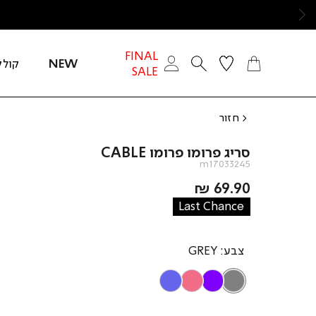
ימינה
FINAL
NEW
קולק
SALE
חזור
סריג פרומו פרומו CABLE
m17033245
מחיר
69.90 ₪
מוצר
Last Chance
צבע
GREY
LIGHT
PINK
PURPLE
GREY
BLUE