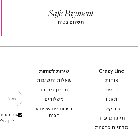
|
|
Safe Payment
r
footer
foot
r
banner
banne
תשלום בטוח
)
(4)
(
Crazy
שירות
Crazy Line
שירות לקוחות
Line
לקוחות
אודות
שאלות ותשובות
סניפים
מדריך מידות
מייל
תקנון
משלוחים
צור קשר
החזרות עם שליח עד
אני מסכימ/
הבית
תקנון מועדון
ליין כו
מדיניות פרטיות