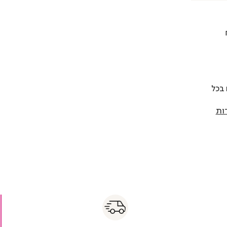
 להחליף כל פריט בתוך 14 יום בכל
ות
s
|
|
Fas
s
fast
Deliver
fas
|
delivery
deliver