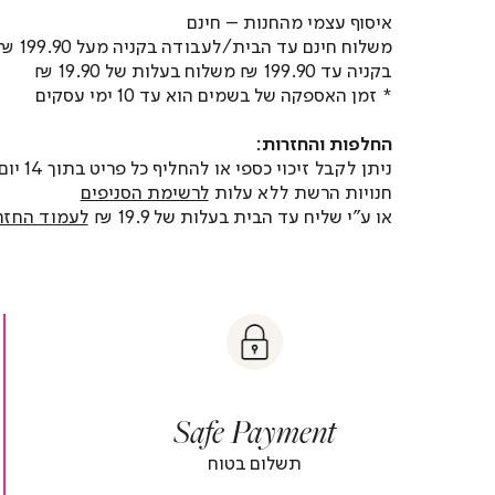
איסוף עצמי מהחנות – חינם
משלוח חינם עד הבית/לעבודה בקניה מעל 199.90 ₪
בקניה עד 199.90 ₪ משלוח בעלות של 19.90 ₪
* זמן האספקה של בשמים הוא עד 10 ימי עסקים
החלפות והחזרות:
ניתן לקבל זיכוי כספי או
חנויות הרשת ללא עלות
לרשימת הסניפים
או ע"י שליח עד הבית בעלות של 19.9 ₪
לעמוד החזר
t
|
|
Sa
y
t
safe
Paymen
sa
y
payment
paymen
|
|
Safe Payment
r
footer
foot
r
banner
banne
תשלום בטוח
)
(4)
(