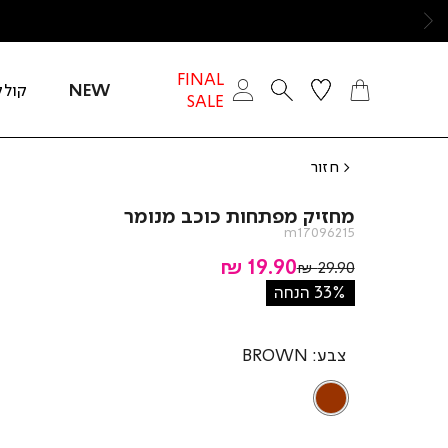
ימינה
FINAL
NEW
קולק
SALE
חזור
מחזיק מפתחות כוכב מנומר
m17096215
מחיר
19.90 ₪
מחיר
29.90 ₪
רגיל
מוצר
33% הנחה
צבע
BROWN
BROWN