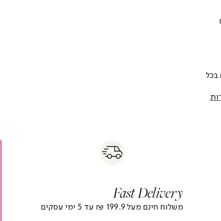
 להחליף כל פריט בתוך 14 יום בכל
ות
s
|
|
Fas
s
fast
Deliver
fas
|
delivery
deliver
r
|
Fast Delivery
r
footer
foote
)
banner
banne
משלוח חינם מעל 199.9 ₪ עד 5 ימי עסקים
(4)
(4