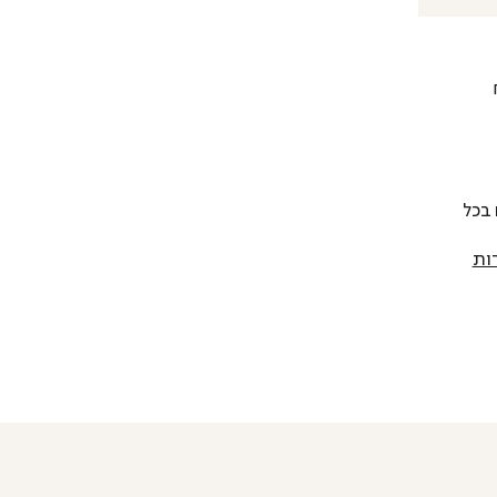
 להחליף כל פריט בתוך 14 יום בכל
ות