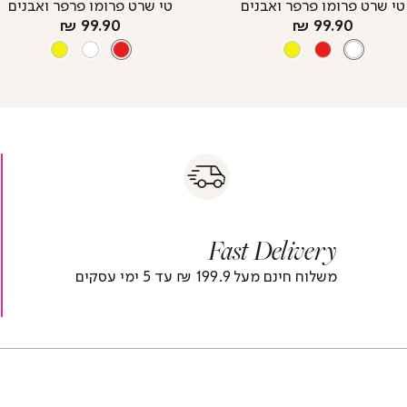
טי שרט פרומו פרפר ואבנים
טי שרט פרומו פרפר ואבנים
מחיר
מחיר
99.90 ₪
99.90 ₪
צבע
מוצר
WHITE
צבע
RED
מוצר
YELLOW
WHITE
RED
YELLOW
RED
WHITE
s
|
|
Fas
s
fast
Deliver
fas
|
delivery
deliver
r
|
Fast Delivery
r
footer
foote
)
banner
banne
משלוח חינם מעל 199.9 ₪ עד 5 ימי עסקים
(4)
(4