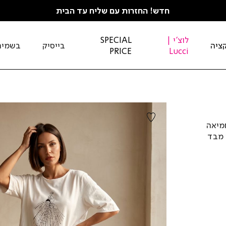
חדש! החזרות עם שליח עד הבית
לוצ'י |
SPECIAL
ציה
בייסיק
בשמים
PRICE
Lucci
חמיאה
 מבד