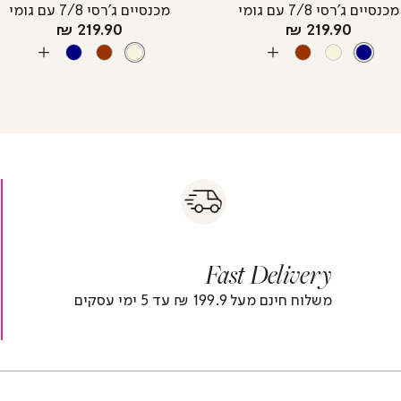
מכנסיים ג’רסי 7/8 עם גומי
מכנסיים ג’רסי 7/8 עם גומי
מחיר
מחיר
219.90 ₪
219.90 ₪
צבע
NAVY
מוצר
צבע
BEIGE
מוצר
NAVY
BROWN
BEIGE
BROWN
BEIGE
NAVY
עוד
עוד
צבעים
צבעים
s
|
|
Fas
s
fast
Deliver
fas
|
delivery
deliver
r
|
Fast Delivery
r
footer
foote
)
banner
banne
משלוח חינם מעל 199.9 ₪ עד 5 ימי עסקים
(4)
(4