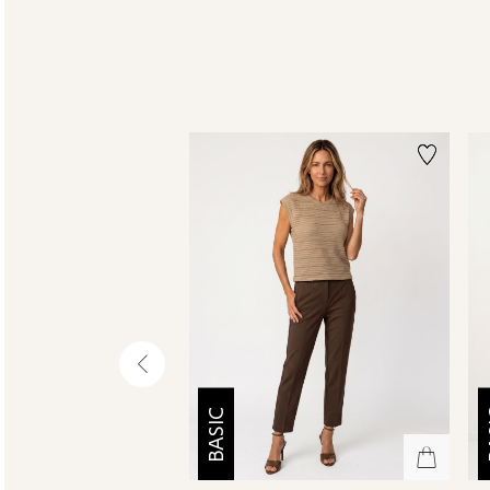
שמאלה
BASIC
B