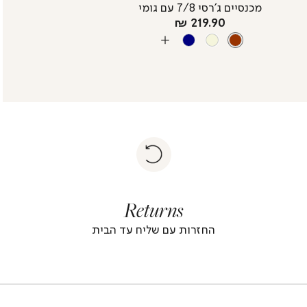
מכנסיים ג’רסי 7/8 עם גומי
מחיר
219.90 ₪
צבע
מוצר
BROWN
NAVY
BEIGE
BROWN
עוד
צבעים
|
Return
returns
return
|
footer
foote
Returns
banner
banne
(4)
(4
החזרות עם שליח עד הבית