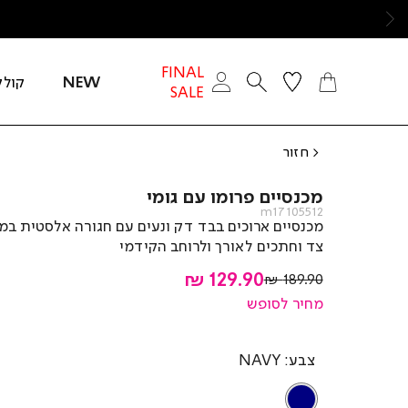
ימינה
FINAL
NEW
קולק
SALE
חזור
מכנסיים פרומו עם גומי
m17105512
מכנסיים ארוכים בבד דק ונעים עם חגורה אלסטית במו
צד וחתכים לאורך ולרוחב הקידמי
מחיר
129.90 ₪
מחיר
189.90 ₪
רגיל
מוצר
מחיר לסופש
צבע
NAVY
NAVY