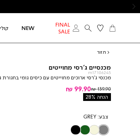
ימינה
FINAL
NEW
קולק
SALE
חזור
מכנסיים ג’רסי מחוייטים
m17106245
מכנסי ג’רסי ארוכים מחוייטים עם כיסים גומי בחגורת ג
מחיר
99.90 ₪
מחיר
139.90 ₪
רגיל
מוצר
הנחה 28%
צבע
GREY
BLACK
OLIVE
BEIGE
GREY