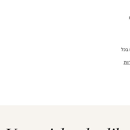
 להחליף כל פריט בתוך 14 יום בכל
ות