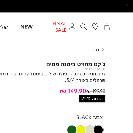
ימינה
FINAL
NEW
קולק
SALE
חזור
ג’קט מחויט ביטנה פסים
m17114510
זקט חגיגי כפתרה כפולה שילוב ביטנת פסים .בד דמוי
שרוולים באורך 3/4.
מחיר
149.90 ₪
מחיר
199.90 ₪
רגיל
מוצר
הנחה 25%
צבע
BLACK
OLIVE
YELLOW
STONE
BLACK