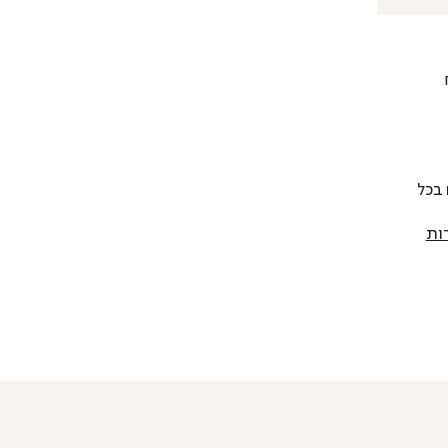
 להחליף כל פריט בתוך 14 יום בכל
ות