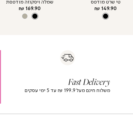
טי שרט מודפס
שמלה ויסקוזה מודפסת
מחיר
מחיר
169.90 ₪
149.90 ₪
מוצר
צבע
BLACK
צבע
מוצר
BLACK
OFFWHITE
BLACK
BLACK
s
|
|
Fas
s
fast
Deliver
fas
|
delivery
deliver
r
|
Fast Delivery
r
footer
foote
)
banner
banne
משלוח חינם מעל 199.9 ₪ עד 5 ימי עסקים
(4)
(4