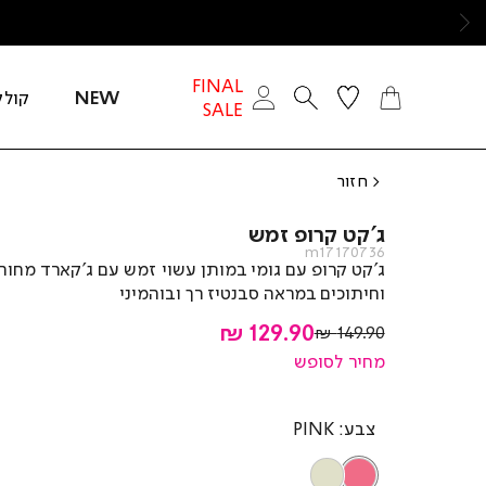
ימינה
FINAL
NEW
קולק
SALE
חזור
ג’קט קרופ זמש
m17170736
ג’קט קרופ עם גומי במותן עשוי זמש עם ג’קארד מחור
וחיתוכים במראה סבנטיז רך ובוהמיני
מחיר
129.90 ₪
מחיר
149.90 ₪
רגיל
מוצר
מחיר לסופש
צבע
PINK
STONE
PINK