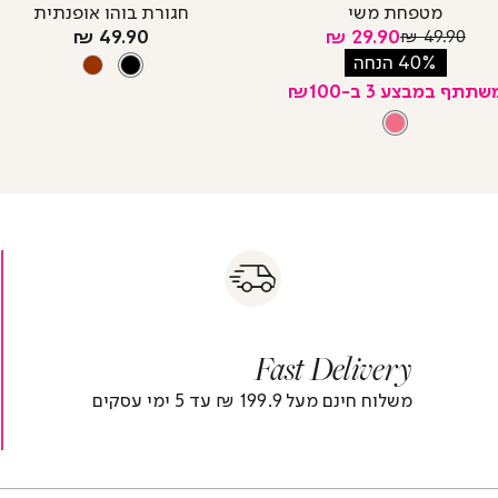
מטפחת משי
חגורת בוהו אופנתית
מחיר
מחיר
מחיר
49.90 ₪
29.90 ₪
49.90 ₪
רגיל
מוצר
צבע
מוצר
BLACK
40% הנחה
BROWN
BLACK
שתתף במבצע 3 ב-₪100
צבע
PINK
PINK
s
|
|
Fas
s
fast
Deliver
fas
|
delivery
deliver
r
|
Fast Delivery
r
footer
foote
)
banner
banne
משלוח חינם מעל 199.9 ₪ עד 5 ימי עסקים
(4)
(4