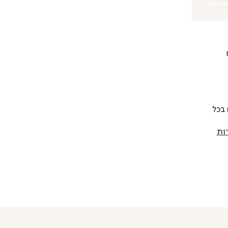
 להחליף כל פריט בתוך 14 יום בכל
ות