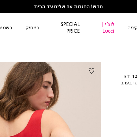
חדש! החזרות עם שליח עד הבית
לוצ'י |
SPECIAL
ציה
בייסיק
בשמים
PRICE
Lucci
בד דק
טי בערב