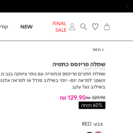
ימינה
FINAL
NEW
קולק
SALE
חזור
שמלה פרינסס כתפיה
m17177332
שמלת חתכים פרינסס וכתפייה עם גומי ציפקה בגב מ
ונשפך למראה יום- יומי בשילוב סנדל או למראה אלגנ
בשילוב נעל עקב
מחיר
129.90 ₪
מחיר
329.90 ₪
רגיל
מוצר
60% הנחה
צבע
RED