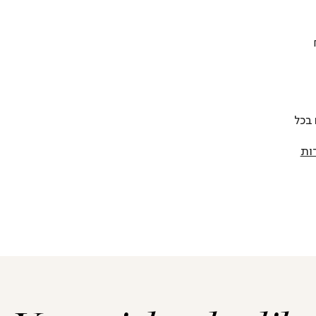
 להחליף כל פריט בתוך 14 יום בכל
ות