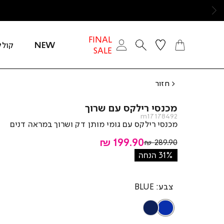
ימינה
FINAL
NEW
קולק
SALE
חזור
מכנסי רילקס עם שרוך
m17178492
מכנסי רילקס עם גומי מותן דק ושרוך במראה דנים
מחיר
199.90 ₪
מחיר
289.90 ₪
רגיל
מוצר
31% הנחה
צבע
BLUE
DARK
BLUE
BLUE