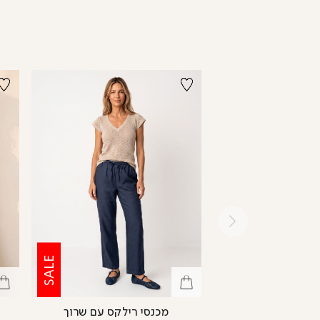
ימינה
SALE
SALE
סת כפתורים LBC
מכנסי רילקס עם שרוך