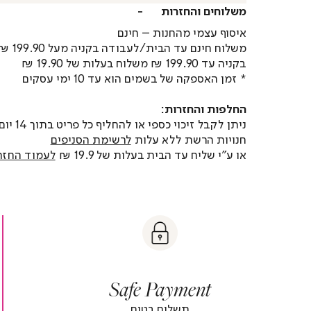
משלוחים והחזרות
איסוף עצמי מהחנות – חינם
משלוח חינם עד הבית/לעבודה בקניה מעל 199.90 ₪
בקניה עד 199.90 ₪ משלוח בעלות של 19.90 ₪
* זמן האספקה של בשמים הוא עד 10 ימי עסקים
החלפות והחזרות:
ניתן לקבל זיכוי כספי או
חנויות הרשת ללא עלות
לרשימת הסניפים
או ע"י שליח עד הבית בעלות של 19.9 ₪
לעמוד החזר
t
|
|
Sa
y
t
safe
Paymen
sa
y
payment
paymen
|
|
Safe Payment
r
footer
foot
r
banner
banne
תשלום בטוח