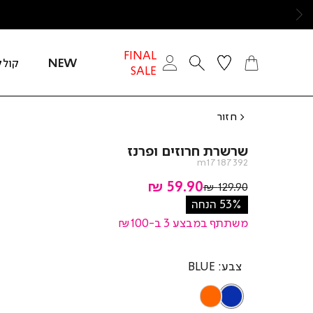
ימינה
FINAL
NEW
קולק
SALE
חזור
שרשרת חרוזים ופרנז
m17187392
מחיר
59.90 ₪
מחיר
129.90 ₪
רגיל
מוצר
53% הנחה
משתתף במבצע 3 ב-₪100
צבע
BLUE
ORANGE
BLUE