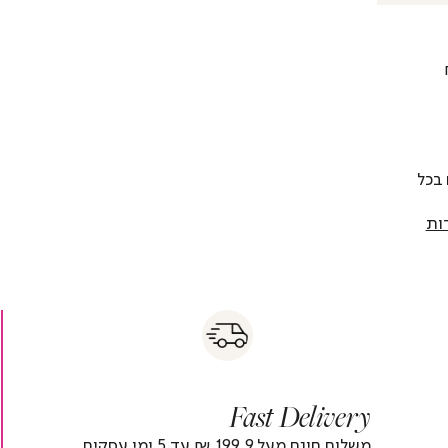
 להחליף כל פריט בתוך 14 יום בכל
ות
s
|
|
Fas
s
fast
Deliver
fas
|
delivery
deliver
r
|
Fast Delivery
r
footer
foote
)
banner
banne
משלוח חינם מעל 199.9 ₪ עד 5 ימי עסקים