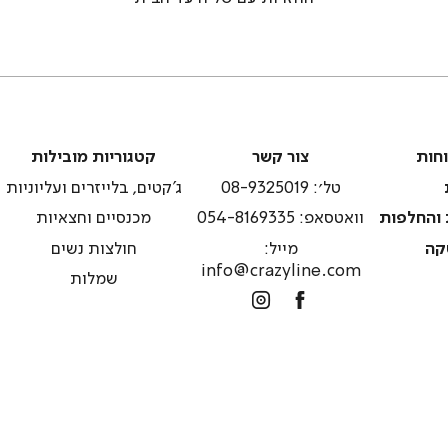
צור
קטגוריות
וחות
צור קשר
קטגוריות מובילות
קשר
מובילות
טל׳: 08-9325019
ג'קטים, בלייזרים ועליוניות
 והחלפות
וואטסאפ: 054-8169335
מכנסיים וחצאיות
קה
מייל:
חולצות נשים
info@crazyline.com
שמלות
Instagram
Facebook