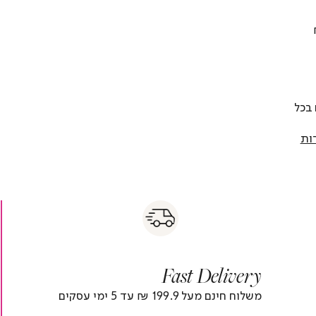
 להחליף כל פריט בתוך 14 יום בכל
ות
s
|
|
Fas
s
fast
Deliver
fas
|
delivery
deliver
r
|
Fast Delivery
r
footer
foote
)
banner
banne
משלוח חינם מעל 199.9 ₪ עד 5 ימי עסקים
(4)
(4