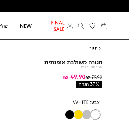
ימינה
FINAL
NEW
קולק
SALE
חזור
חגורה משולבת אופנתית
m17188730
מחיר
49.90 ₪
מחיר
79.90 ₪
רגיל
מוצר
37% הנחה
צבע
WHITE
BLACK
GOLD
SILVER
WHITE