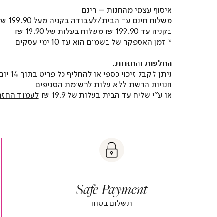
איסוף עצמי מהחנות – חינם
משלוח חינם עד הבית/לעבודה בקניה מעל 199.90 ₪
בקניה עד 199.90 ₪ משלוח בעלות של 19.90 ₪
* זמן האספקה של בשמים הוא עד 10 ימי עסקים
החלפות והחזרות:
ניתן לקבל זיכוי כספי או
חנויות הרשת ללא עלות
לרשימת הסניפים
או ע"י שליח עד הבית בעלות של 19.9 ₪
לעמוד החזר
t
|
|
Sa
y
t
safe
Paymen
sa
y
payment
paymen
|
|
Safe Payment
r
footer
foot
r
banner
banne
תשלום בטוח
)
(4)
(