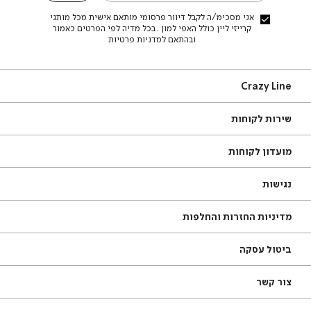
אני מסכימ/ה לקבל דיוור פרסומי מותאם אישית מכל מותגי
קרייזי ליין כולל האפי למון . בכל מדיה לפי הפרטים כאמור
ובהתאם למדניות פרטיות
Craz
Crazy Line
Lin
ירות
אודות
שירות לקוחות
קוחות
סניפים
שאלות ותשובות
תקנון
מועדון לקוחות
מדריך מידות
צור קשר
משלוחים
תקנון מועדון
נגישות
החזרות עם שליח עד הבית
מדיניות פרטיות
מדיניות החזרות והחלפות
ביטול עסקה
ור
צור קשר
שר
טגוריות
טל׳: 08-9325019