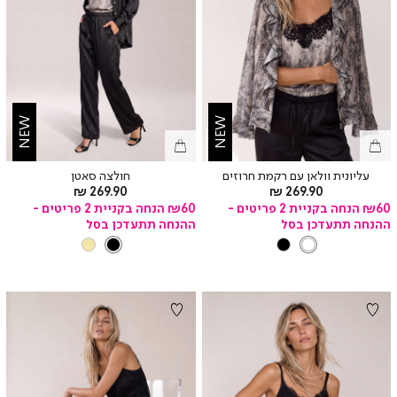
NEW
NEW
עליונית וולאן עם רקמת חרוזים
חולצה סאטן
מחיר
מחיר
269.90 ₪
269.90 ₪
מוצר
מוצר
₪60 הנחה בקניית 2 פריטים -
₪60 הנחה בקניית 2 פריטים -
ההנחה תתעדכן בסל
ההנחה תתעדכן בסל
צבע
PRINT
צבע
BLACK
CHAMPAGNE
BLACK
BLACK
PRINT
01
01