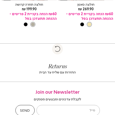
חולצה סאטן
חולצה תחרה קרושה
מחיר
מחיר
199.90 ₪
269.90 ₪
מוצר
מוצר
₪60 הנחה בקניית 2 פריטים -
₪60 הנחה בקניית 2 פריטים -
ההנחה תתעדכן בסל
ההנחה תתעדכן בסל
צבע
CHAMPAGNE
צבע
OFFWHITE
OFFWHITE
BLACK
CHAMPAGNE
BLACK
|
Return
returns
return
|
footer
foote
Returns
banner
banne
(4)
(4
החזרות עם שליח עד הבית
Join our Newsletter
לקבלת עדכונים ומבצעים מפנקים
SEND
מייל