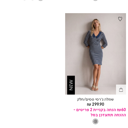
NEW
שמלה ג’רסי פסים/חלק
מחיר
299.90 ₪
מוצר
₪60 הנחה בקניית 2 פריטים -
ההנחה תתעדכן בסל
צבע
STRIPE
STRIPE