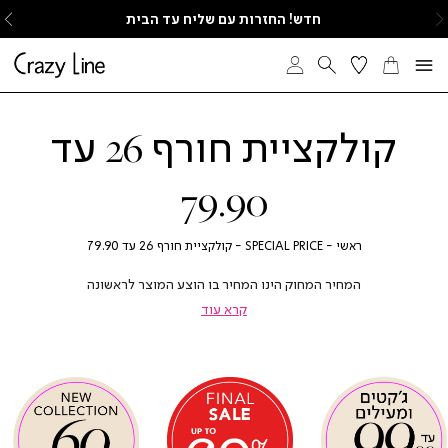
ימינה
ש
חדש! החזרות עם שליח עד הבית
קולקציית חורף 26 עד
79.90
חזור
ראשי
SPECIAL
קולקציית
ראשי
SPECIAL PRICE
קולקציית חורף 26 עד 79.90
PRICE
חורף
26
המחיר המחוק הינו המחיר בו הוצע המוצר לראשונה
עד
קרא עוד
79.90
|
|
|
|
אנר
אנר
באנר
באנר
באנר
באנר
יגולים
יגולים
עיגולים
עיגולים
עיגולים
עיגולים
פיישל
פיישל
ספיישל
ספיישל
ספיישל
ספיישל