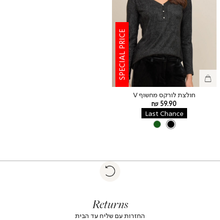
SPECIAL PRICE
חולצת לורקס מחשוף V
מחיר
59.90 ₪
מוצר
Last Chance
צבע
BLACK
OLIVE
BLACK
|
Return
returns
return
|
footer
foote
Returns
banner
banne
(4)
(4
החזרות עם שליח עד הבית