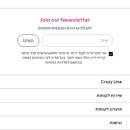
Join our Newsletter
לקבלת עדכונים ומבצעים מפנקים
SEND
מייל
אני מסכימ/ה לקבל דיוור פרסומי מותאם אישית מכל מותגי
קרייזי ליין כולל האפי למון . בכל מדיה לפי הפרטים כאמור
ובהתאם למדניות פרטיות
Craz
Crazy Line
Lin
ירות
אודות
שירות לקוחות
קוחות
סניפים
שאלות ותשובות
תקנון
מועדון לקוחות
מדריך מידות
צור קשר
משלוחים
תקנון מועדון
נגישות
החזרות עם שליח עד הבית
מדיניות פרטיות