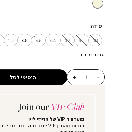
BEIGE
מידה
50
48
46
44
42
40
38
טבלת מידות
כמות
הוסיפי לסל
Join our
VIP Club
מועדון ה VIP של קרייזי ליין
חברות מועדון VIP צוברות נקודות ברכישת
מגוון מוצרים