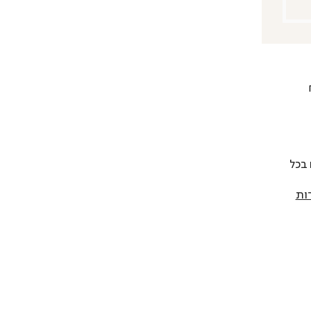
 להחליף כל פריט בתוך 14 יום בכל
ות