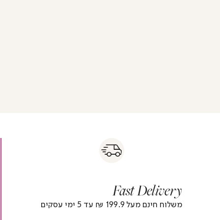
s
|
|
Fas
s
fast
Deliver
fas
|
delivery
deliver
r
|
Fast Delivery
r
footer
foote
)
banner
banne
משלוח חינם מעל 199.9 ₪ עד 5 ימי עסקים
(4)
(4