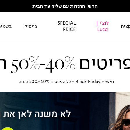
חדש! החזרות עם שליח עד הבית
לוצ'י |
SPECIAL
ציה
בייסיק
בשמים
PRICE
Lucci
 40%-50% הנחה
ראשי
Black
כל
ראשי
Black Friday
כל הפריטים 40%-50% הנחה
Friday
הפריטים
0%-50%
|
הנחה
באנר
לראש
עמוד
מבצע
-