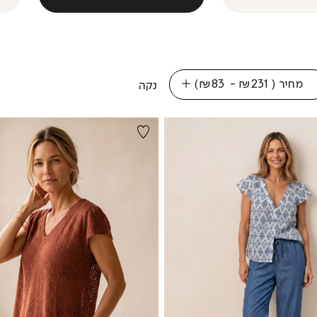
מחיר
(
₪231 - ₪83
)
נקה