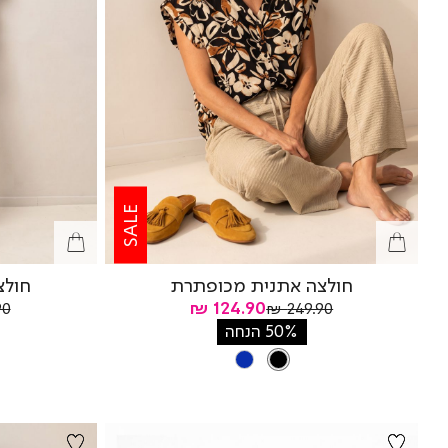
SALE
חולצה אתנית מכופתרת
חולצ
מחיר
מחיר
מח
124.90 ₪
 ₪
249.90 ₪
רגיל
רגי
מוצר
50% הנחה
צבע
BLACK
BLUE
BLACK