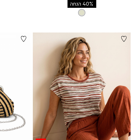
רגיל
רג
מוצר
40% הנחה
צבע
STONE
STONE