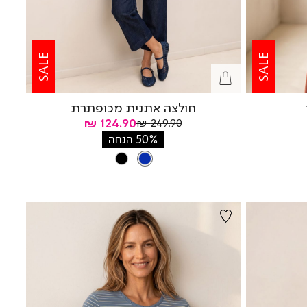
SALE
SALE
חולצה אתנית מכופתרת
מחיר
מחיר
124.90 ₪
249.90 ₪
רגיל
מוצר
50% הנחה
צבע
BLUE
BLACK
BLUE