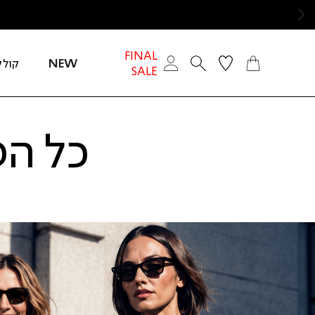
ימינה
FINAL
NEW
קולק
SALE
כל הפריטים
חזור
אנר
ראש
מוד
בצע